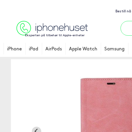
Bestill nå
Eksperten på tilbehør til Apple-enheter
iPhone
iPad
AirPods
Apple Watch
Samsung