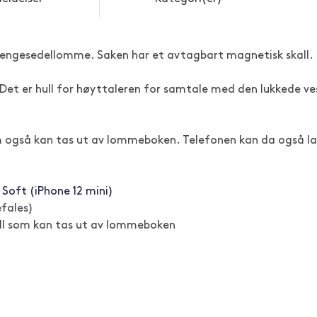
engesedellomme. Saken har et avtagbart magnetisk skall.
et er hull for høyttaleren for samtale med den lukkede vesk
m også kan tas ut av lommeboken. Telefonen kan da også lade
Soft (iPhone 12 mini)
efales)
all som kan tas ut av lommeboken