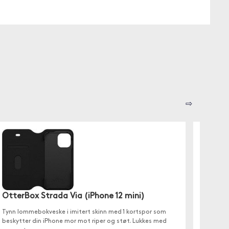
⇨
Essent
OtterBox Strada Via (iPhone 12 mini)
✓ Stili
Tynn lommebokveske i imitert skinn med 1 kortspor som
✓ 3 kor
beskytter din iPhone mor mot riper og støt. Lukkes med
✓ Kompa