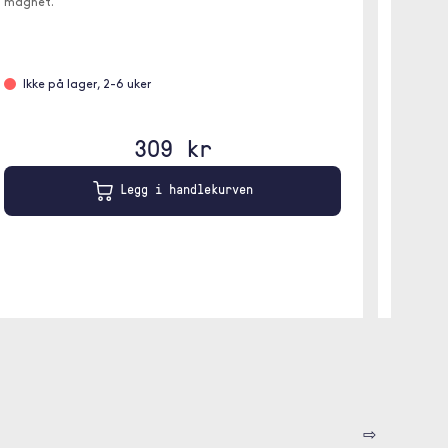
magnet.
På l
Ikke på lager, 2-6 uker
309 kr
Legg i handlekurven
⇨