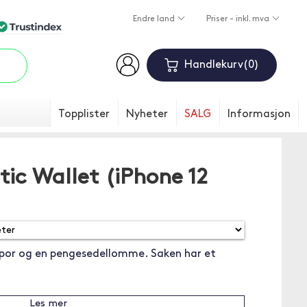
Endre land
Priser - inkl. mva
Handlekurv
0
Topplister
Nyheter
SALG
Informasjon
ic Wallet (iPhone 12
or og en pengesedellomme. Saken har et
Les mer