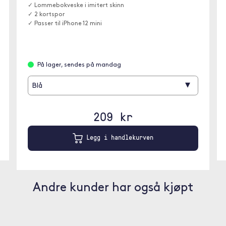
✓ Lommebokveske i imitert skinn
✓ 2 kortspor
✓ Passer til iPhone 12 mini
På lager, sendes på mandag
▾
Blå
209 kr
Legg i handlekurven
Andre kunder har også kjøpt