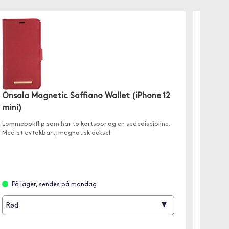
Onsala Magnetic Saffiano Wallet (iPhone 12
Hajfen
mini)
Skjermbe
mini. Sk
Lommebokflip som har to kortspor og en sedediscipline.
ramme.
Med et avtakbart, magnetisk deksel.
På l
På lager, sendes på mandag
▾
Rød