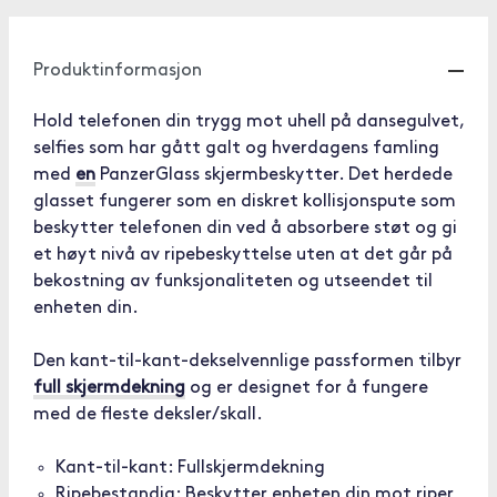
Produktinformasjon
Hold telefonen din trygg mot uhell på dansegulvet,
selfies som har gått galt og hverdagens famling
med
en
PanzerGlass skjermbeskytter. Det herdede
glasset fungerer som en diskret kollisjonspute som
beskytter telefonen din ved å absorbere støt og gi
et høyt nivå av ripebeskyttelse uten at det går på
bekostning av funksjonaliteten og utseendet til
enheten din.
Den kant-til-kant-dekselvennlige passformen tilbyr
full skjermdekning
og er designet for å fungere
med de fleste deksler/skall.
Kant-til-kant: Fullskjermdekning
Ripebestandig: Beskytter enheten din mot riper