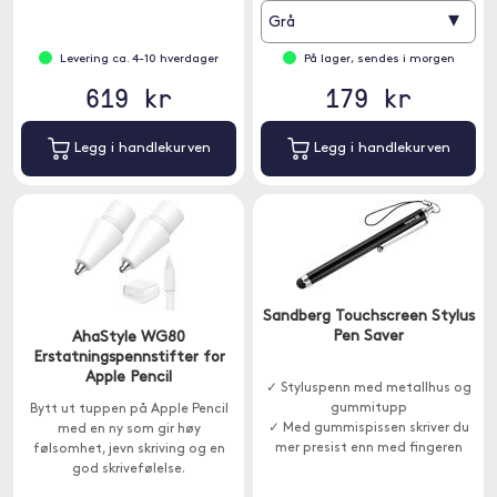
▾
Grå
Levering ca. 4-10 hverdager
På lager, sendes i morgen
619 kr
179 kr
Legg i handlekurven
Legg i handlekurven
Sandberg Touchscreen Stylus
Pen Saver
AhaStyle WG80
Erstatningspennstifter for
Apple Pencil
✓ Styluspenn med metallhus og
gummitupp
Bytt ut tuppen på Apple Pencil
✓ Med gummispissen skriver du
med en ny som gir høy
mer presist enn med fingeren
følsomhet, jevn skriving og en
god skrivefølelse.