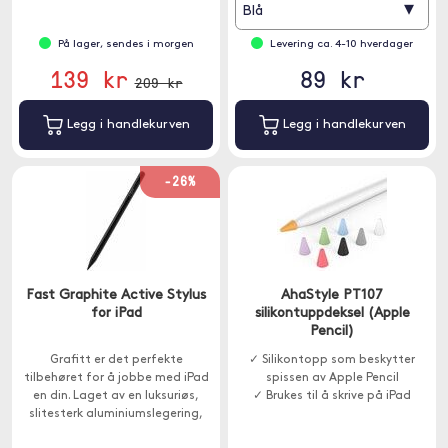
▾
Blå
På lager, sendes i morgen
Levering ca. 4-10 hverdager
139 kr
89 kr
209 kr
Legg i handlekurven
Legg i handlekurven
-26%
Fast Graphite Active Stylus
AhaStyle PT107
for iPad
silikontuppdeksel (Apple
Pencil)
Grafitt er det perfekte
✓ Silikontopp som beskytter
tilbehøret for å jobbe med iPad
spissen av Apple Pencil
en din. Laget av en luksuriøs,
✓ Brukes til å skrive på iPad
slitesterk aluminiumslegering,
har den en rekke nyttige