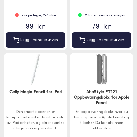
forhindrer at skjermen dekkes av
riper, flekker og striper.
Ikke på lager, 2-6 uker
På lager, sendes i morgen
99 kr
79 kr
Legg i handlekurven
Legg i handlekurven
Celly Magic Pencil for iPad
AhaStyle PT121
Oppbevaringsboks for Apple
Pencil
Den smarte pennen er
En oppbevaringsboks hvor du
kompatibel med et bredt utvalg
kan oppbevare Apple Pencil og
av iPad enheter, og sikrer sømløs
tilbehør. Du har alt innen
integrasjon og problemfri
rekkevidde.
funksjonalitet.