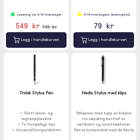
funksjoner.
Levering ca. 4-10 hverdager
4-14 hverdagers leveringstid
549 kr
79 kr
739 kr
Legg i handlekurven
Legg i handlekurven
Trolsk Stylus Pen
Nedis Stylus med klips
✓ Glatt skrive- og
Pekepenn med tupp av kobber
tegneopplevelse
for nøyaktig kontroll av
✓ To forskjellige tips
nettbrett og smarttelefoner.
✓ Universell kompatibilitet
Den er kompatibel med de fleste
kapasitive berøringsskjermer og