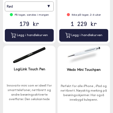
▾
Rød
På lager, sendes i morgen
Ikke på lager, 2-6 uker
179 kr
1 229 kr
Legg i handlekurven
Legg i handlekurven
LogiLink Touch Pen
Wedo Mini Touchpen
Innovativ mini som er ideell for
Perfekt for alle iPhone , iPad og
smarttelefoner, nettbrett og
nettbrett. Nøyaktig merking på
andre berøringsaktiverte
berøringsskjermer. Har også
overflater. Den sekskantede
innebygd kulepenn.
formen på pennen passer
perfekt i hånden.