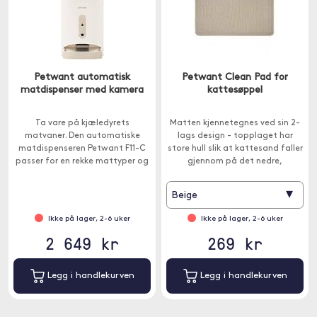
Petwant automatisk
Petwant Clean Pad for
matdispenser med kamera
kattesøppel
Ta vare på kjæledyrets
Matten kjennetegnes ved sin 2-
matvaner. Den automatiske
lags design - topplaget har
matdispenseren Petwant F11-C
store hull slik at kattesand faller
passer for en rekke mattyper og
gjennom på det nedre,
har en 4,5 liters beholder.
vanntette laget og blir der.
▾
Beige
Ikke på lager, 2-6 uker
Ikke på lager, 2-6 uker
2 649 kr
269 kr
Legg i handlekurven
Legg i handlekurven