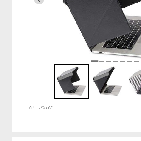
Art.nr.
V52971