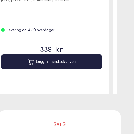
jobb, på skolen, hjemme eller på farten.
4-14
Levering ca. 4-10 hverdager
Blå
339 kr
Legg i handlekurven
SALG