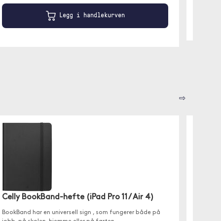
Legg i handlekurven
⇨
Delux 
Ergonom
Celly BookBand-hefte (iPad Pro 11 / Air 4)
batteril
BookBand har en universell sign , som fungerer både på