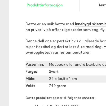
Produktinformasjon
Anm
Dette er en unik hette med
innebygd skjermi
ha privatliv på offentlige steder som tog, fly 
Denne dell one er perfekt hvis du allerede ha
super fleksibel og derfor lett å ta med deg
overopphetes i varme temperaturer.
Passer inn:
Macbook eller andre bærbare d
Farge:
Svart
Måle:
24 × 36,5 × 1 cm
Vekt:
740 gram
Dette produktet passer til følgende enheter: