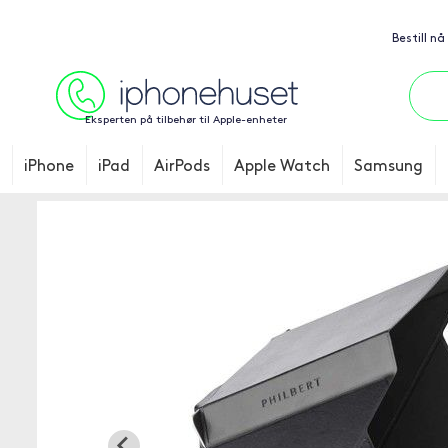
Bestill nå
Eksperten på tilbehør til Apple-enheter
iPhone
iPad
AirPods
Apple Watch
Samsung