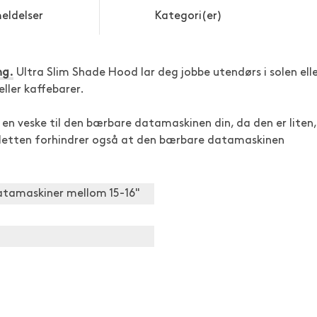
eldelser
Kategori(er)
ng.
Ultra Slim Shade Hood lar deg jobbe utendørs i solen ell
eller kaffebarer.
r en veske til den bærbare datamaskinen din, da den er liten,
. Hetten forhindrer også at den bærbare datamaskinen
atamaskiner mellom 15-16"