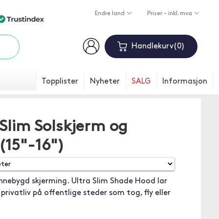
Endre land
Priser - inkl. mva
Handlekurv
0
Topplister
Nyheter
SALG
Informasjon
 Slim Solskjerm og
(15"-16")
innebygd skjerming. Ultra Slim Shade Hood lar
 privatliv på offentlige steder som tog, fly eller