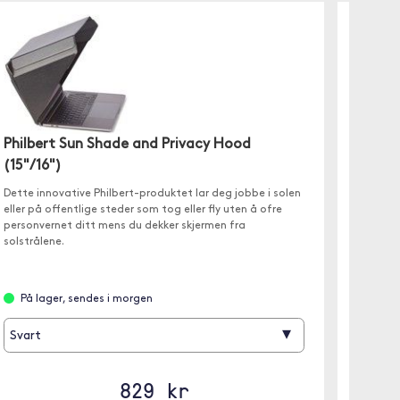
Philbe
Philbert Sun Shade and Privacy Hood
")
(15"/16")
Erme og 
Dette innovative Philbert-produktet lar deg jobbe i solen
filmer e
eller på offentlige steder som tog eller fly uten å ofre
steder s
personvernet ditt mens du dekker skjermen fra
solstrålene.
Ikke 
På lager, sendes i morgen
▾
Svart
829 kr