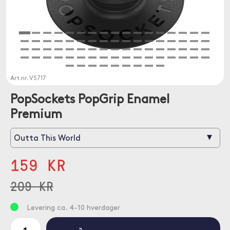
Art.nr.
V5717
PopSockets PopGrip Enamel
Premium
▾
Outta This World
159 KR
209 KR
Levering ca. 4-10 hverdager