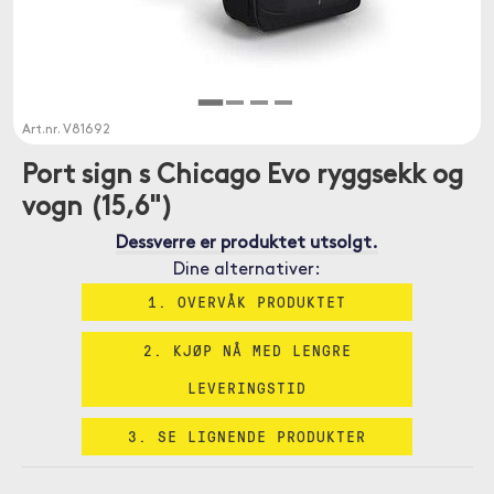
Art.nr.
V81692
Port sign s Chicago Evo ryggsekk og
vogn (15,6")
Dessverre er produktet utsolgt.
Dine alternativer:
1. OVERVÅK PRODUKTET
2. KJØP NÅ MED LENGRE
LEVERINGSTID
3. SE LIGNENDE PRODUKTER