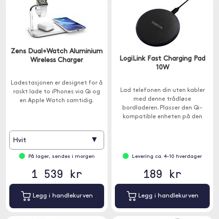
Zens Dual+Watch Aluminium
LogiLink Fast Charging Pad
Wireless Charger
10W
Ladestasjonen er designet for å
Lad telefonen din uten kabler
raskt lade to iPhones via Qi og
med denne trådløse
en Apple Watch samtidig.
bordladeren. Plasser den Qi-
kompatible enheten på den
trådløse bordladeren, og den vil
begynne å lade.
▾
Hvit
På lager, sendes i morgen
Levering ca. 4-10 hverdager
1 539 kr
189 kr
Legg i handlekurven
Legg i handlekurven