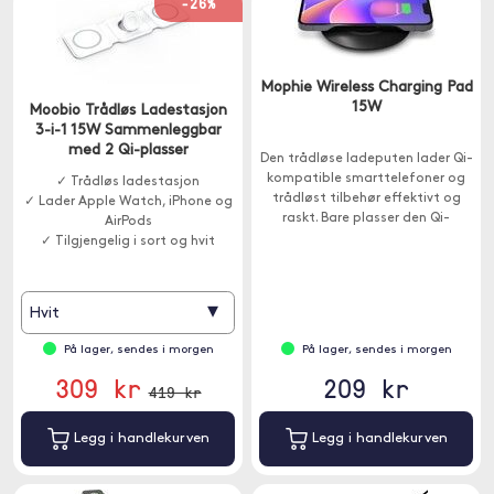
-26%
Mophie Wireless Charging Pad
15W
Moobio Trådløs Ladestasjon
3-i-1 15W Sammenleggbar
med 2 Qi-plasser
Den trådløse ladeputen lader Qi-
kompatible smarttelefoner og
✓ Trådløs ladestasjon
trådløst tilbehør effektivt og
✓ Lader Apple Watch, iPhone og
raskt. Bare plasser den Qi-
AirPods
kompatible enheten på platen.
✓ Tilgjengelig i sort og hvit
▾
Hvit
På lager, sendes i morgen
På lager, sendes i morgen
309 kr
209 kr
419 kr
Legg i handlekurven
Legg i handlekurven