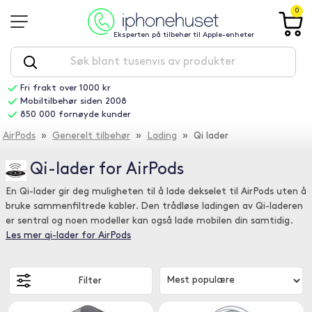
0
Eksperten på tilbehør til Apple-enheter
Fri frakt over 1000 kr
Mobiltilbehør siden 2008
850 000 fornøyde kunder
AirPods
»
Generelt tilbehør
»
Lading
» Qi lader
Qi-lader for AirPods
En Qi-lader gir deg muligheten til å lade dekselet til AirPods uten å
bruke sammenfiltrede kabler. Den trådløse ladingen av Qi-laderen
er sentral og noen modeller kan også lade mobilen din samtidig.
Les mer qi-lader for AirPods
Filter