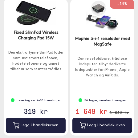
-11%
Fixed SlimPad Wireless
Charging Pad 15W
Mophie 3-i-1 reiselader med
MagSafe
Den ekstra tynne SlimPad lader
sømløst smarttelefonen,
Den reisefoldbare, trådløse
hodetelefonene og annet
ladeputen tilbyr dedikerte
tilbehør som støtter trådløs
ladepunkter for iPhone , Apple
lading.
Watch og AirPods.
Levering ca. 4-10 hverdager
På lager, sendes i morgen
319 kr
1 649 kr
1 849 kr
Legg i handlekurven
Legg i handlekurven