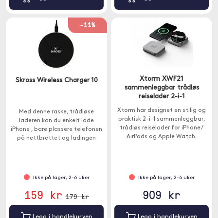
-11%
Xtorm XWF21
Skross Wireless Charger 10
sammenleggbar trådløs
reiselader 2-i-1
Xtorm har designet en stilig og
Med denne raske, trådløse
praktisk 2-i-1 sammenleggbar,
laderen kan du enkelt lade
trådløs reiselader for iPhone /
iPhone , bare plassere telefonen
AirPods og Apple Watch.
på nettbrettet og ladingen
starter.
Ikke på lager, 2-6 uker
Ikke på lager, 2-6 uker
159 kr
909 kr
179 kr
Legg i handlekurven
Legg i handlekurven