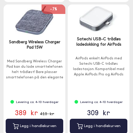
-7%
Satechi USB-C trådløs
Sandberg Wireless Charger
ladedokking for AirPods
Pad 15W
AirPods enkelt AirPods med
Med Sandberg Wireless Charger
Satechi USB-C trådløs
Pad kan du lade smarttelefonen
ladestasjon. Kompatibel med
helt trådløst! Bare plasser
Apple AirPods Pro og AirPods
smarttelefonen på den elegante
med trådløs lading, har docken
ladeplaten.
en direkte USB-C-tilkobling.
Levering ca. 4-10 hverdager
Levering ca. 4-10 hverdager
389 kr
309 kr
419 kr
Legg i handlekurven
Legg i handlekurven