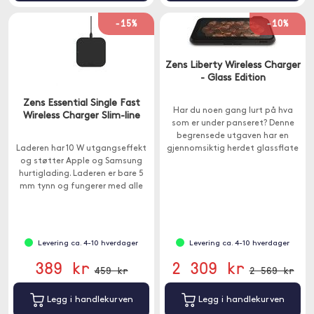
-15%
-10%
Zens Liberty Wireless Charger
- Glass Edition
Zens Essential Single Fast
Har du noen gang lurt på hva
Wireless Charger Slim-line
som er under panseret? Denne
begrensede utgaven har en
Laderen har 10 W utgangseffekt
gjennomsiktig herdet glassflate
og støtter Apple og Samsung
for å avsløre innsiden av den
hurtiglading. Laderen er bare 5
trådløse laderen.
mm tynn og fungerer med alle
enheter som støtter Qi trådløs
lading.
Levering ca. 4-10 hverdager
Levering ca. 4-10 hverdager
389 kr
2 309 kr
459 kr
2 569 kr
Legg i handlekurven
Legg i handlekurven