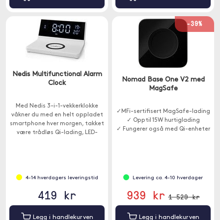
-39%
Nedis Multifunctional Alarm
Nomad Base One V2 med
Clock
MagSafe
Med Nedis 3-i-1-vekkerklokke
✓MFi-sertifisert MagSafe-lading
våkner du med en helt oppladet
✓ Opptil 15W hurtiglading
smartphone hver morgen, takket
✓ Fungerer også med Qi-enheter
være trådløs Qi-lading, LED-
klokke og dobbel alarmfunksjon.
4-14 hverdagers leveringstid
Levering ca. 4-10 hverdager
419 kr
939 kr
1 529 kr
Legg i handlekurven
Legg i handlekurven