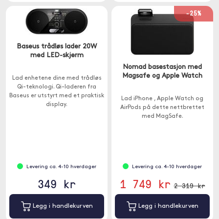
-25%
Baseus trådløs lader 20W
med LED-skjerm
Nomad basestasjon med
Magsafe og Apple Watch
Lad enhetene dine med trådløs
Qi-teknologi. Qi-laderen fra
Baseus er utstyrt med et praktisk
Lad iPhone , Apple Watch og
display.
AirPods på dette nettbrettet
med MagSafe.
Levering ca. 4-10 hverdager
Levering ca. 4-10 hverdager
349 kr
1 749 kr
2 319 kr
Legg i handlekurven
Legg i handlekurven