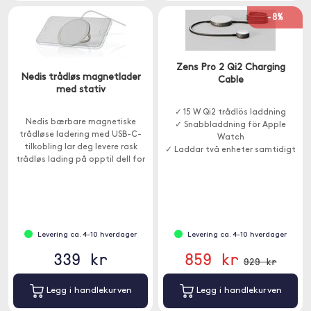
-8%
Zens Pro 2 Qi2 Charging
Nedis trådløs magnetlader
Cable
med stativ
✓ 15 W Qi2 trådlös laddning
Nedis bærbare magnetiske
✓ Snabbladdning för Apple
trådløse ladering med USB-C-
Watch
tilkobling lar deg levere rask
✓ Laddar två enheter samtidigt
trådløs lading på opptil dell for
de nyeste iPhone -ene.
Levering ca. 4-10 hverdager
Levering ca. 4-10 hverdager
339 kr
859 kr
929 kr
Legg i handlekurven
Legg i handlekurven