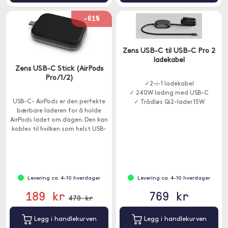
-61%
Zens USB-C til USB-C Pro 2
ladekabel
Zens USB-C Stick (AirPods
Pro/1/2)
✓2-i-1 ladekabel
✓ 240W lading med USB-C
USB-C- AirPods er den perfekte
✓ Trådløs Qi2-lader 15W
bærbare laderen for å holde
AirPods ladet om dagen. Den kan
kobles til hvilken som helst USB-
C-port, bare koble den til
MacBook eller en hvilken som
helst annen enhet for å begynne
å lade.
Levering ca. 4-10 hverdager
Levering ca. 4-10 hverdager
189 kr
769 kr
479 kr
Legg i handlekurven
Legg i handlekurven