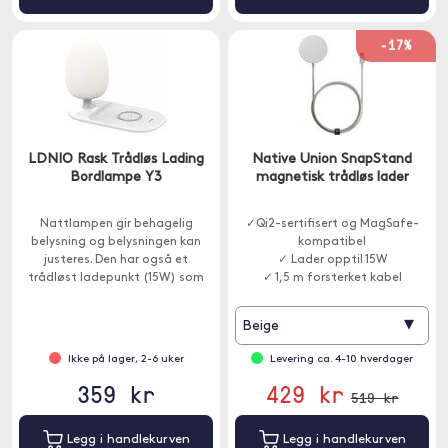
-17%
LDNIO Rask Trådløs Lading
Native Union SnapStand
Bordlampe Y3
magnetisk trådløs lader
Nattlampen gir behagelig
✓Qi2-sertifisert og MagSafe-
belysning og belysningen kan
kompatibel
justeres. Den har også et
✓ Lader opptil 15W
trådløst ladepunkt (15W) som
✓ 1,5 m forsterket kabel
kan lade telefonen din.
▾
Beige
Ikke på lager, 2-6 uker
Levering ca. 4-10 hverdager
359 kr
429 kr
519 kr
Legg i handlekurven
Legg i handlekurven