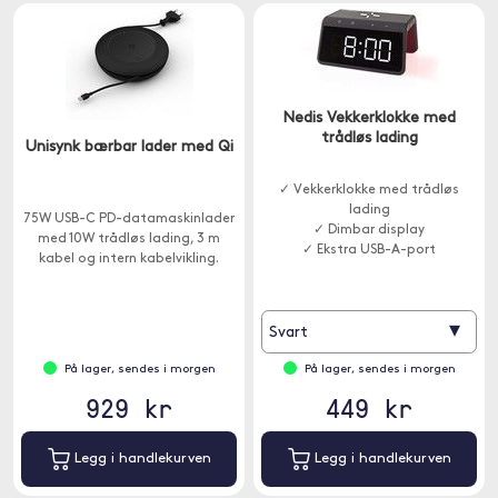
Nedis Vekkerklokke med
trådløs lading
Unisynk bærbar lader med Qi
✓ Vekkerklokke med trådløs
lading
75W USB-C PD-datamaskinlader
✓ Dimbar display
med 10W trådløs lading, 3 m
✓ Ekstra USB-A-port
kabel og intern kabelvikling.
▾
Svart
På lager, sendes i morgen
På lager, sendes i morgen
929 kr
449 kr
Legg i handlekurven
Legg i handlekurven