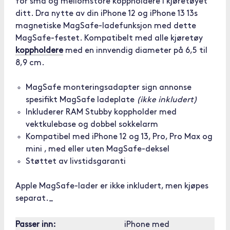
for små og mellomstore koppholdere i kjøretøyet
ditt. Dra nytte av din iPhone 12 og iPhone 13 13s
magnetiske MagSafe-ladefunksjon med dette
MagSafe-festet. Kompatibelt med alle kjøretøy
koppholdere
med en innvendig diameter på 6,5 til
8,9 cm.
MagSafe monteringsadapter sign annonse
spesifikt MagSafe ladeplate
(ikke inkludert)
Inkluderer RAM Stubby koppholder med
vektkulebase og dobbel sokkelarm
Kompatibel med iPhone 12 og 13, Pro, Pro Max og
mini , med eller uten MagSafe-deksel
Støttet av livstidsgaranti
Apple MagSafe-lader er ikke inkludert, men kjøpes
separat._
Passer inn:
iPhone med