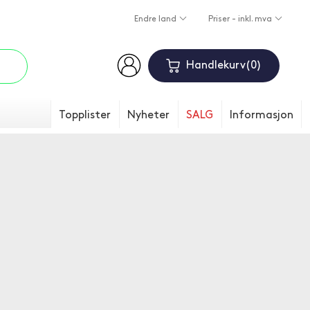
Endre land
Priser - inkl. mva
Handlekurv
0
Topplister
Nyheter
SALG
Informasjon