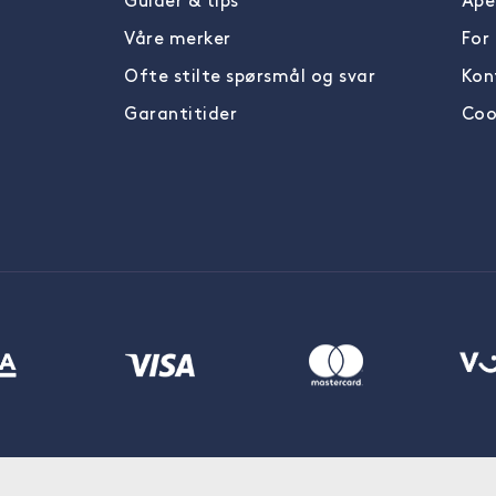
Guider & tips
Åpe
Våre merker
For
Ofte stilte spørsmål og svar
Kon
Garantitider
Cook