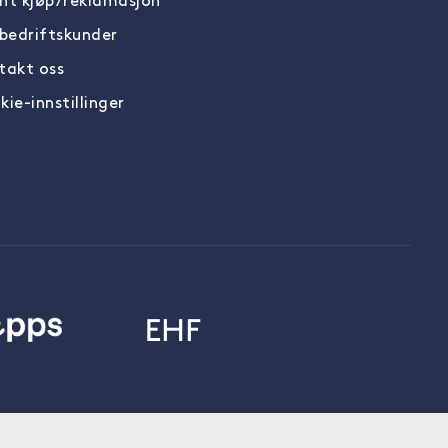
nt kjøp/reklamasjon
 bedriftskunder
takt oss
ie-innstillinger