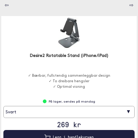
⇦
⇨
Desire2 Rotatable Stand (iPhone/iPad)
✓ Bærbar, fullstendig sammenleggbar design
✓ To dreibare hengsler
✓ Optimal visning
På lager, sendes på mandag
▾
Svart
269 kr
Legg i handlekurven