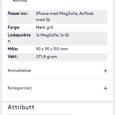
AirPods
Passer inn:
iPhone med MagSafe, AirPods
med Qi
Farge:
Mørk grå
Ladepunkte
1x MagSafe, 1x Qi
r:
Måle:
90 x 90 x 155 mm
Vekt:
271,8 gram
Anmeldelser
Kategori(er)
Attributt