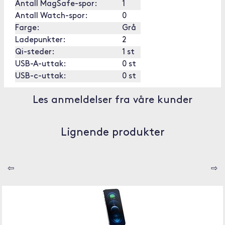
Antall MagSafe-spor:
1
Antall Watch-spor:
0
Farge:
Grå
Ladepunkter:
2
Qi-steder:
1 st
USB-A-uttak:
0 st
USB-c-uttak:
0 st
Les anmeldelser fra våre kunder
Lignende produkter
⇦
⇨