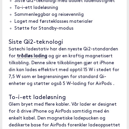
Siste Qi2-teknologi med doblet ladehastighet
To-i-ett ladeløsning
Sammenleggbar og reisevennlig
Laget med førsteklasses materialer
Støtte for Standby-modus
Siste Qi2-teknologi
Satechi ladestativ har den nyeste Qi2-standarden
for
trådløs lading
og gir en kraftig magnetisert
tilkobling. Denne sikre tilkoblingen gjør at iPhone
din kan lades effektivt med opptil 15 W i stedet for
7,5 W som er begrensningen for standard Qi-
enheter og støtter også 5 W-lading for AirPods .
To-i-ett ladeløsning
Glem bryet med flere kabler. Vår lader er designet
for å drive iPhone og AirPods samtidig med én
enkelt kabel. Den magnetiske ladepucken og
dedikerte base for AirPods forenkler ladeoppsettet