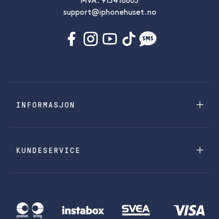
MVA: 915418805
support@iphonehuset.no
INFORMASJON
KUNDESERVICE