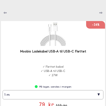
⇦
⇨
-34%
Moobio Ladekabel USB-A til USB-C Flettet
✓ Flettet kabel
✓ USB-A til USB-C
✓ 27W
På lager, sendes i morgen
▾
1 m
79 kr
119 kr