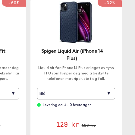
-60%
-32%
Fit
Spigen Liquid Air (iPhone 14
Plus)
 passer deg
Liquid Air for iPhone 14 Plus er laget av tynn
 Dekselet har
TPU som hjelper deg med å beskytte
net.
telefonen mot riper, støt og fall.
▾
▾
Blå
Levering ca. 4-10 hverdager
129 kr
r
189 kr