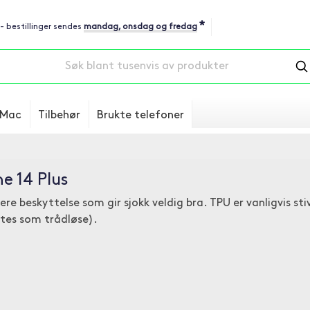
*
 - bestillinger sendes
mandag, onsdag og fredag
Mac
Tilbehør
Brukte telefoner
ne 14 Plus
re beskyttelse som gir sjokk veldig bra. TPU er vanligvis stiv
attes som trådløse).