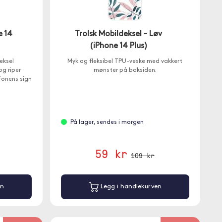
e 14
Trolsk Mobildeksel - Løv
(iPhone 14 Plus)
eksel
Myk og fleksibel TPU-veske med vakkert
og riper
mønster på baksiden.
efonens sign
På lager, sendes i morgen
59 kr
109 kr
en
Legg i handlekurven