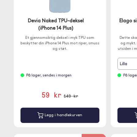
Devia Naked TPU-deksel
Elago s
(iPhone 14 Plus)
Et gjennomsiktig deksel i myk TPU som
Dette ska
beskytter din iPhone 14 Plus mot riper, smuss
og mykt. 
og støt.
utsiden i m
Lilla
På lager, sendes i morgen
På lage
59 kr
149 kr
Legg i handlekurven