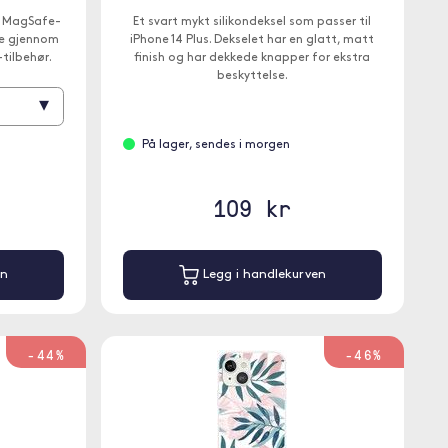
ar MagSafe-
Et svart mykt silikondeksel som passer til
de gjennom
iPhone 14 Plus. Dekselet har en glatt, matt
tilbehør.
finish og har dekkede knapper for ekstra
beskyttelse.
▾
På lager, sendes i morgen
109 kr
en
Legg i handlekurven
-44%
-46%