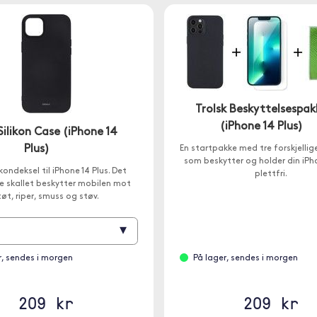
Trolsk Beskyttelsespak
(iPhone 14 Plus)
ilikon Case (iPhone 14
Plus)
En startpakke med tre forskjellig
som beskytter og holder din iPho
ikondeksel til iPhone 14 Plus. Det
plettfri.
ke skallet beskytter mobilen mot
tøt, riper, smuss og støv.
▾
r, sendes i morgen
På lager, sendes i morgen
209 kr
209 kr