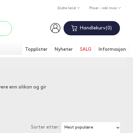
Endre land
Priser - inkl. mva
Handlekurv
0
Topplister
Nyheter
SALG
Informasjon
ere enn silikon og gir
Sorter etter: