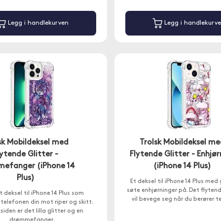
Legg i handlekurven
Legg i handlekurv
sk Mobildeksel med
Trolsk Mobildeksel m
lytende Glitter -
Flytende Glitter - Enhjør
efanger (iPhone 14
(iPhone 14 Plus)
Plus)
Et deksel til iPhone 14 Plus med 
søte enhjørninger på. Det flytend
t deksel til iPhone 14 Plus som
vil bevege seg når du berører t
telefonen din mot riper og skitt.
iden er det lilla glitter og en
drømmefanger.