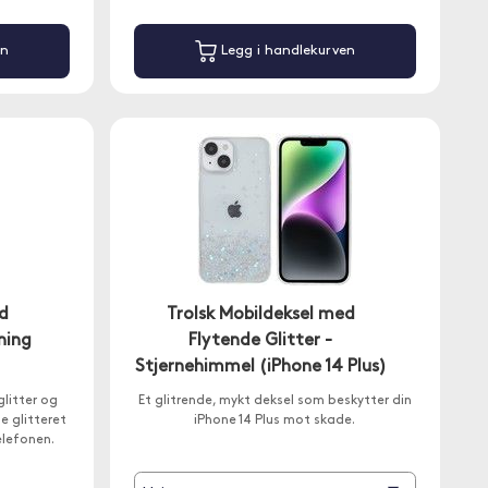
en
Legg i handlekurven
ed
Trolsk Mobildeksel med
ning
Flytende Glitter -
Stjernehimmel (iPhone 14 Plus)
glitter og
Et glitrende, mykt deksel som beskytter din
e glitteret
iPhone 14 Plus mot skade.
elefonen.