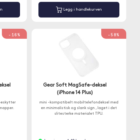
en
Legg i handlekurven
-16%
-58%
eksel
Gear Soft MagSafe-deksel
(iPhone 14 Plus)
beskytter
mini -kompatibelt mobiltelefondeksel med
knapper.
en minimalistisk og slank sign , laget i det
slitesterke materialet TPU.