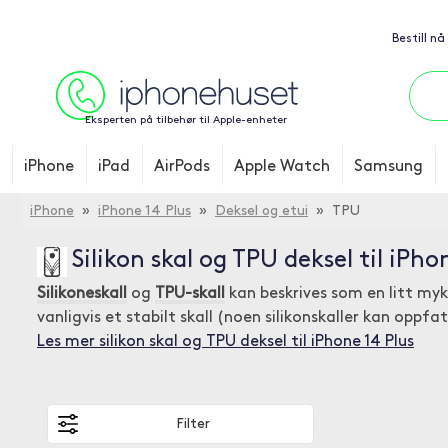
Bestill nå
Eksperten på tilbehør til Apple-enheter
iPhone
iPad
AirPods
Apple Watch
Samsung
iPhone
»
iPhone 14 Plus
»
Deksel og etui
» TPU
Silikon skal og TPU deksel til iPho
Silikoneskall
og
TPU-skall
kan beskrives som en litt myke
vanligvis et stabilt skall (noen silikonskaller kan oppf
Les mer silikon skal og TPU deksel til iPhone 14 Plus
Filter