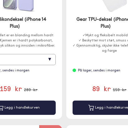
ilikondeksel (iPhone 14
Gear TPU-deksel (iPhon
Plus)
Plus)
llet er en blanding mellom hardt
✓Mykt og fleksibelt mobild
Kjernen er i hardt polykarbonat,
✓ Beskytter mot støt, smuss 
yk silikon og innsiden i mikrofiber.
✓ Gjennomsiktig, skjuler ikke tel
og farge
▾
r, sendes i morgen
På lager, sendes i morgen
159 kr
89 kr
289 kr
159 kr
Legg i handlekurven
Legg i handlekurv