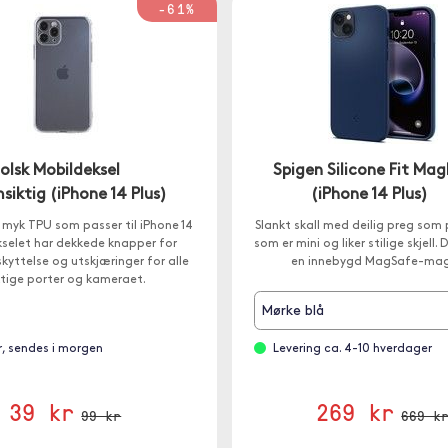
-61%
olsk Mobildeksel
Spigen Silicone Fit Mag
iktig (iPhone 14 Plus)
(iPhone 14 Plus)
 i myk TPU som passer til iPhone 14
Slankt skall med deilig preg som
ekselet har dekkede knapper for
som er mini og liker stilige skjell.
kyttelse og utskjæringer for alle
en innebygd MagSafe-mag
ktige porter og kameraet.
Mørke blå
r, sendes i morgen
Levering ca. 4-10 hverdager
39 kr
269 kr
99 kr
669 k