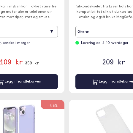
all i myk silikon. Takket være tre
Silikondekselet fra Essentials h
lige materialer er telefonen din
kompatibilitet slik at du kan la
tet mot riper, støt og smuss.
etuiet og også bruke MagSafe-
▾
Grønn
r, sendes i morgen
Levering ca. 4-10 hverdager
109 kr
209 kr
359 kr
Legg i handlekurven
Legg i handlekurv
-45%