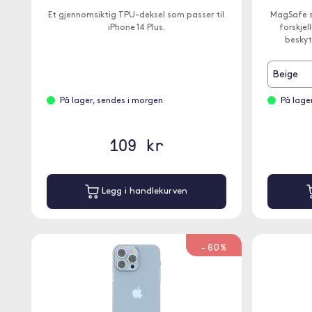
Et gjennomsiktig TPU-deksel som passer til
MagSafe sk
iPhone 14 Plus.
forskjel
beskyt
Beige
På lager, sendes i morgen
På lage
109 kr
Legg i handlekurven
-60%