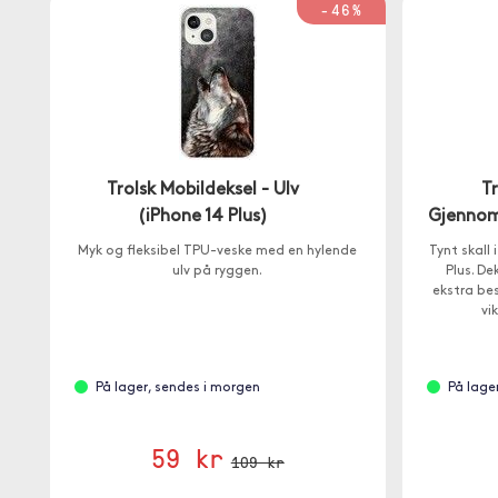
-46%
Trolsk Mobildeksel - Ulv
Tr
(iPhone 14 Plus)
Gjennoms
Myk og fleksibel TPU-veske med en hylende
Tynt skall
ulv på ryggen.
Plus. D
ekstra bes
vi
På lager, sendes i morgen
På lage
59 kr
109 kr