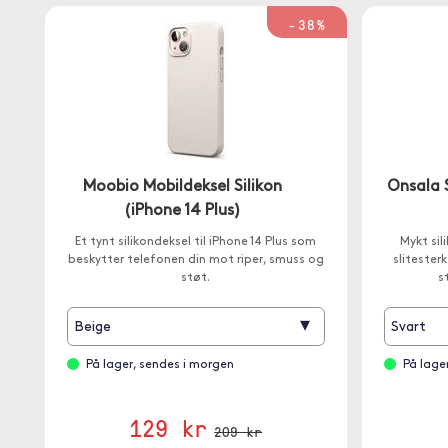
-38%
Moobio Mobildeksel Silikon
Onsala S
(iPhone 14 Plus)
Et tynt silikondeksel til iPhone 14 Plus som
Mykt sil
beskytter telefonen din mot riper, smuss og
slitester
støt.
s
▾
Beige
Svart
På lager, sendes i morgen
På lage
129 kr
209 kr