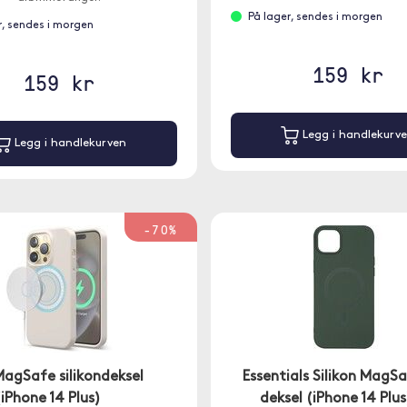
På lager, sendes i morgen
r, sendes i morgen
159 kr
159 kr
Legg i handlekurv
Legg i handlekurven
-70%
MagSafe silikondeksel
Essentials Silikon MagS
(iPhone 14 Plus)
deksel (iPhone 14 Plus