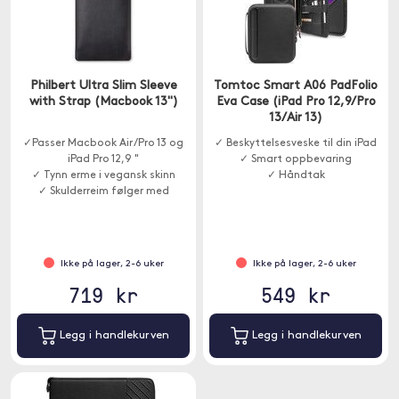
Philbert Ultra Slim Sleeve
Tomtoc Smart A06 PadFolio
with Strap (Macbook 13")
Eva Case (iPad Pro 12,9/Pro
13/Air 13)
✓Passer Macbook Air /Pro 13 og
✓ Beskyttelsesveske til din iPad
iPad Pro 12,9 "
✓ Smart oppbevaring
✓ Tynn erme i vegansk skinn
✓ Håndtak
✓ Skulderreim følger med
Ikke på lager, 2-6 uker
Ikke på lager, 2-6 uker
719 kr
549 kr
Legg i handlekurven
Legg i handlekurven