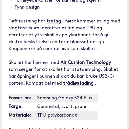
Forhøyede kanter for kamera og skjerm
Tynn design
Tøff rustning har
tre lag
; først kommer et lag med
slagfast skum, deretter et lag med TPU og
deretter et ytre skall av polykarbonat for å gi
ekstra beskyttelse i en formtilpasset design.
Knappene er på samme nivå som skallet.
Skallet har hjørner med
Air Cushion Technology
som sørger for at skallet har støtdemping. Skallet
har åpninger i bunnen slik at du kan bruke USB-C-
porten. Kompatibel med
trådløs lading
.
Passer inn:
Samsung Galaxy S24 Plus
Farge:
Gunmetal, svart, grønn
Materiale:
TPU, polykarbonat