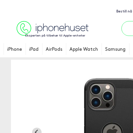
Bestill nå
Eksperten på tilbehør til Apple-enheter
iPhone
iPad
AirPods
Apple Watch
Samsung