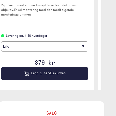
2-pakning med kamerabeskyttelse for telefonens
Med den
objektiv. Enkel montering med den medfølgende
hemmeli
monteringsrammen.
som sitt
kontore
Levering ca. 4-10 hverdager
Ikke 
▾
Lilla
379 kr
Legg i handlekurven
SALG