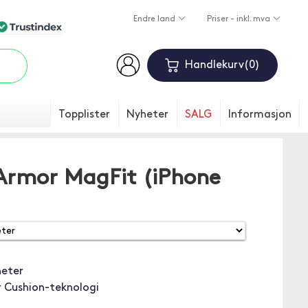
Endre land
Priser - inkl. mva
Handlekurv
0
Topplister
Nyheter
SALG
Informasjon
Armor MagFit (iPhone
eter
r Cushion-teknologi