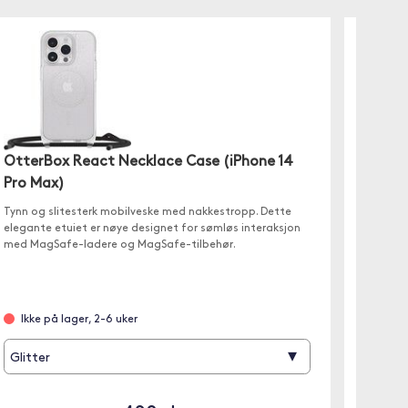
OtterBox React Necklace Case (iPhone 14
Otter
Pro Max)
(iPhon
Tynn og slitesterk mobilveske med nakkestropp. Dette
OtterGri
elegante etuiet er nøye designet for sømløs interaksjon
grep som
med MagSafe-ladere og MagSafe-tilbehør.
designe
Ikke på lager, 2-6 uker
Ikke 
▾
Glitter