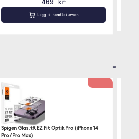
469 kr
Legg i handlekurven
⇨
Spigen Glas.tR EZ Fit Optik Pro (iPhone 14
Panzer
Pro / Pro Max)
Pro M