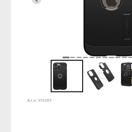
Art.nr.
V50289