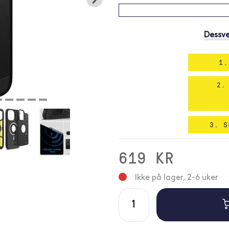
Dessve
1.
2.
3. S
619 KR
Ikke på lager, 2-6 uker