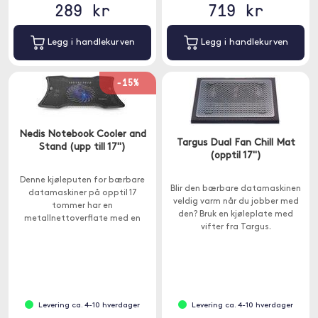
289 kr
719 kr
Legg i handlekurven
Legg i handlekurven
-15%
Nedis Notebook Cooler and
Targus Dual Fan Chill Mat
Stand (upp till 17")
(opptil 17")
Denne kjøleputen for bærbare
Blir den bærbare datamaskinen
datamaskiner på opptil 17
veldig varm når du jobber med
tommer har en
den? Bruk en kjøleplate med
metallnettoverflate med en
vifter fra Targus.
kraftig og stillegående 12,5 cm
vifte som forhindrer at enheten
overopphetes.
Levering ca. 4-10 hverdager
Levering ca. 4-10 hverdager