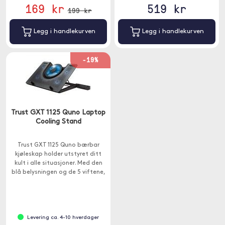
169 kr
519 kr
199 kr
Legg i handlekurven
Legg i handlekurven
-19%
Trust GXT 1125 Quno Laptop
Cooling Stand
Trust GXT 1125 Quno bærbar
kjøleskap holder utstyret ditt
kult i alle situasjoner. Med den
blå belysningen og de 5 viftene,
vil du holde deg kult i dobbel
forstand.
Levering ca. 4-10 hverdager