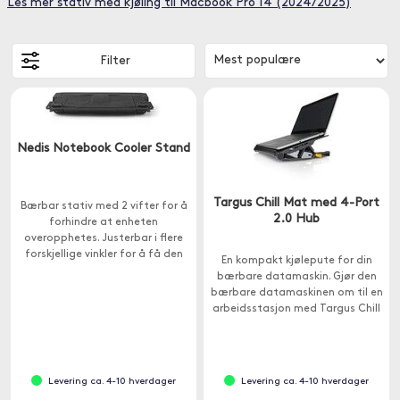
Les mer stativ med kjøling til Macbook Pro 14 (2024/2025)
Filter
Nedis Notebook Cooler Stand
Targus Chill Mat med 4-Port
Bærbar stativ med 2 vifter for å
2.0 Hub
forhindre at enheten
overopphetes. Justerbar i flere
forskjellige vinkler for å få den
En kompakt kjølepute for din
perfekte synsvinkelen, slik at du
bærbare datamaskin. Gjør den
kan jobbe komfortabelt.
bærbare datamaskinen om til en
arbeidsstasjon med Targus Chill
Mat+ med 4-ports hub.
Levering ca. 4-10 hverdager
Levering ca. 4-10 hverdager