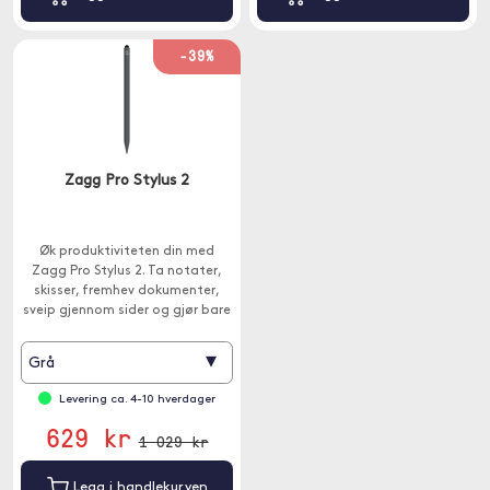
-39%
Zagg Pro Stylus 2
Øk produktiviteten din med
Zagg Pro Stylus 2. Ta notater,
skisser, fremhev dokumenter,
sveip gjennom sider og gjør bare
mer.
▾
Grå
Levering ca. 4-10 hverdager
629 kr
1 029 kr
Legg i handlekurven