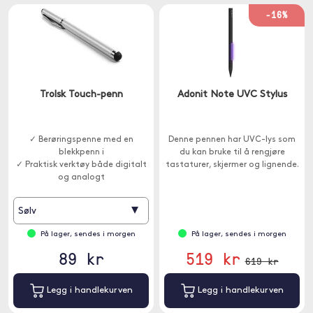
-16%
Trolsk Touch-penn
Adonit Note UVC Stylus
✓ Berøringspenne med en
Denne pennen har UVC-lys som
blekkpenn i
du kan bruke til å rengjøre
✓ Praktisk verktøy både digitalt
tastaturer, skjermer og lignende.
og analogt
▾
Sølv
På lager, sendes i morgen
På lager, sendes i morgen
89 kr
519 kr
619 kr
Legg i handlekurven
Legg i handlekurven