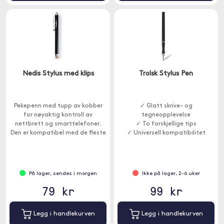
Nedis Stylus med klips
Trolsk Stylus Pen
Pekepenn med tupp av kobber
✓ Glatt skrive- og
for nøyaktig kontroll av
tegneopplevelse
nettbrett og smarttelefoner.
✓ To forskjellige tips
Den er kompatibel med de fleste
✓ Universell kompatibilitet
kapasitive berøringsskjermer og
forhindrer at skjermen dekkes av
riper, flekker og striper.
På lager, sendes i morgen
Ikke på lager, 2-6 uker
79 kr
99 kr
Legg i handlekurven
Legg i handlekurven