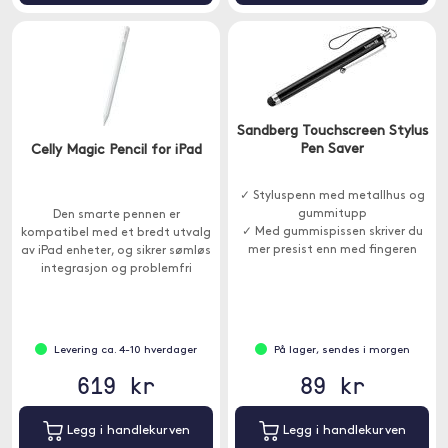
Sandberg Touchscreen Stylus
Pen Saver
Celly Magic Pencil for iPad
✓ Styluspenn med metallhus og
gummitupp
Den smarte pennen er
✓ Med gummispissen skriver du
kompatibel med et bredt utvalg
mer presist enn med fingeren
av iPad enheter, og sikrer sømløs
integrasjon og problemfri
funksjonalitet.
Levering ca. 4-10 hverdager
På lager, sendes i morgen
619 kr
89 kr
Legg i handlekurven
Legg i handlekurven