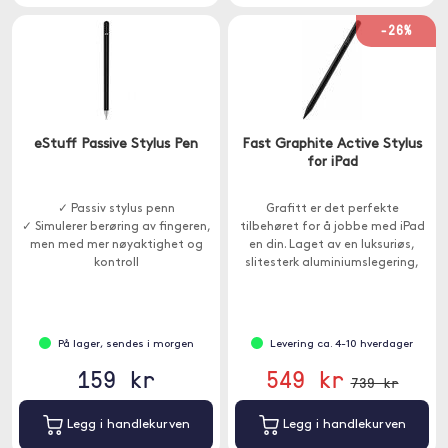
-26%
eStuff Passive Stylus Pen
Fast Graphite Active Stylus
for iPad
✓ Passiv stylus penn
Grafitt er det perfekte
✓ Simulerer berøring av fingeren,
tilbehøret for å jobbe med iPad
men med mer nøyaktighet og
en din. Laget av en luksuriøs,
kontroll
slitesterk aluminiumslegering,
har den en rekke nyttige
funksjoner.
På lager, sendes i morgen
Levering ca. 4-10 hverdager
159 kr
549 kr
739 kr
Legg i handlekurven
Legg i handlekurven