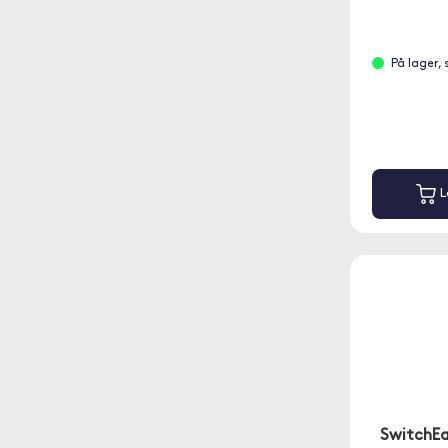
På lager,
L
SwitchEa