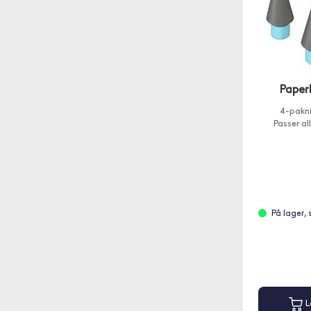
Paperl
4-pakni
Passer al
På lager,
L