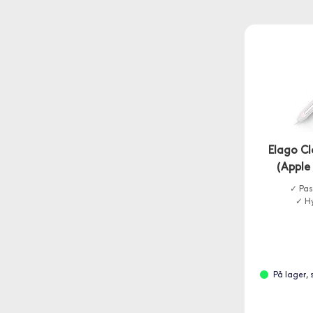
Elago Cl
(Apple 
✓ Pass
✓ Hy
På lager,