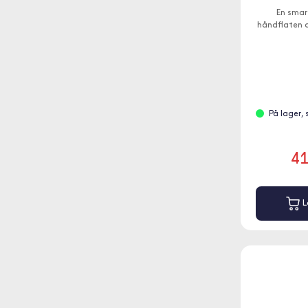
En smar
håndflaten d
På lager,
4
L