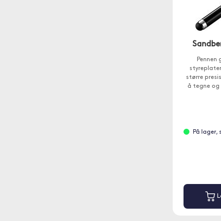
Sandber
Pennen g
styreplate
større presi
å tegne og 
På lager,
L