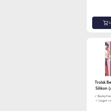
L
Trolsk B
Silikon 
✓ Beskytter
✓ Laget i 