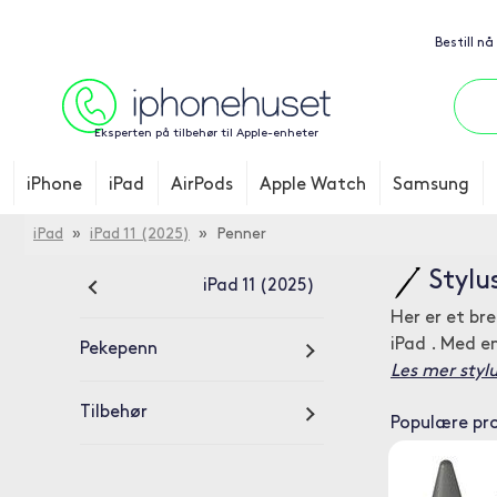
Bestill nå
Eksperten på tilbehør til Apple-enheter
iPhone
iPad
AirPods
Apple Watch
Samsung
iPad
»
iPad 11 (2025)
» Penner
Stylus
iPad 11 (2025)
Her er et br
iPad . Med en
Pekepenn
Les mer stylus
Tilbehør
Populære pr