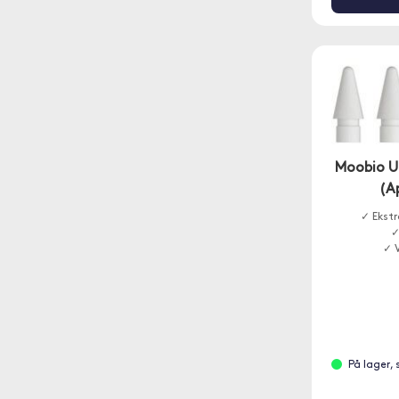
Moobio U
(Ap
✓ Ekstr
✓
✓ 
På lager,