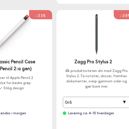
-33%
-39
assic Pencil Case
Zagg Pro Stylus 2
Pencil 2:a gen)
Øk produktiviteten din med Zagg Pro
Stylus 2. Ta notater, skisser, fremhev
er til Apple Pencil 2
dokumenter, sveip gjennom sider og
lse for bedre grep
gjør bare mer.
✓ Stilig design
▾
Grå
 sendes i morgen
Levering ca. 4-10 hverdager