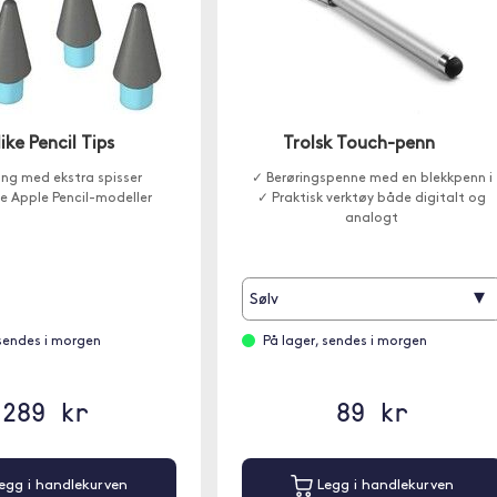
ike Pencil Tips
Trolsk Touch-penn
ng med ekstra spisser
✓ Berøringspenne med en blekkpenn i
le Apple Pencil-modeller
✓ Praktisk verktøy både digitalt og
analogt
▾
Sølv
 sendes i morgen
På lager, sendes i morgen
289 kr
89 kr
egg i handlekurven
Legg i handlekurven