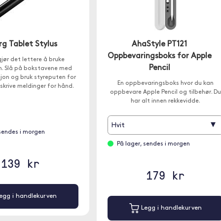
g Tablet Stylus
AhaStyle PT121
Oppbevaringsboks for Apple
jør det lettere å bruke
Pencil
n. Slå på bokstavene med
sjon og bruk styreputen for
En oppbevaringsboks hvor du kan
skrive meldinger for hånd.
oppbevare Apple Pencil og tilbehør. Du
har alt innen rekkevidde.
▾
Hvit
 sendes i morgen
På lager, sendes i morgen
139 kr
179 kr
egg i handlekurven
Legg i handlekurven