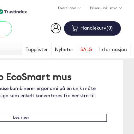
Endre land
Priser - inkl. mva
Handlekurv
0
Topplister
Nyheter
SALG
Informasjon
ip EcoSmart mus
ouse kombinerer ergonomi på en unik måte
sign som enkelt konverteres fra venstre til
Les mer