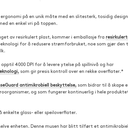
ergonomi på en unik måte med en slitesterk, tosidig design
med en enkel vri på toppen.
get av resirkulert plast, kommer i emballasje fra
resirkulert
knologi for å redusere strømforbruket, noe som gjør den t
lk.
pptil 4000 DPI for å levere ytelse på spillnivå og har
eknologi,
som gir presis kontroll over en rekke overflater.*
seGuard antimikrobiell beskyttelse,
som bidrar til å skape 
kroorganismer, og som fungerer kontinuerlig i hele produkte
enkelte glass- eller speiloverflater.
selve enheten. Denne musen har blitt tilført et antimikrobie