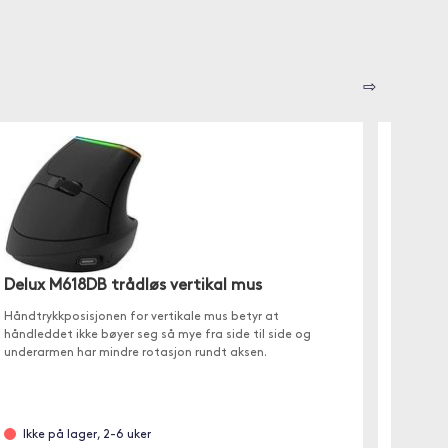
⇨
Delux 
Delux M618DB trådløs vertikal mus
Den ergo
Håndtrykkposisjonen for vertikale mus betyr at
sign , a
håndleddet ikke bøyer seg så mye fra side til side og
håndtre
underarmen har mindre rotasjon rundt aksen.
muskels
Ikke 
Ikke på lager, 2-6 uker