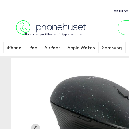
Bestill nå
Eksperten på tilbehør til Apple-enheter
iPhone
iPad
AirPods
Apple Watch
Samsung