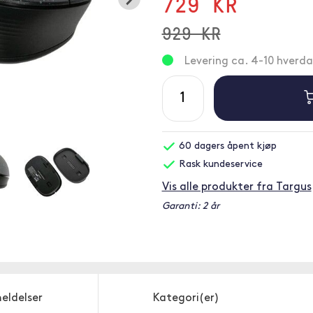
729 KR
929 KR
Levering ca. 4-10 hverd
60 dagers åpent kjøp
Rask kundeservice
Vis alle produkter fra Targus
Garanti: 2 år
eldelser
Kategori(er)