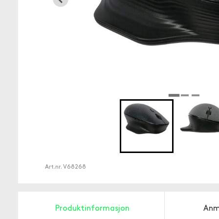
Art.nr.
V68268
Produktinformasjon
Anm