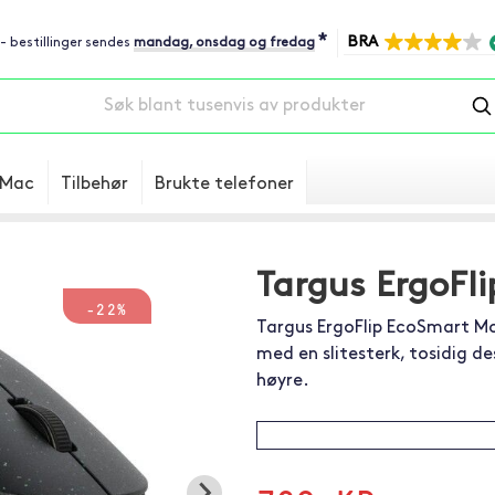
*
BRA
 - bestillinger sendes
mandag, onsdag og fredag
Mac
Tilbehør
Brukte telefoner
Targus ErgoFl
-22%
Targus ErgoFlip EcoSmart M
med en slitesterk, tosidig de
høyre.