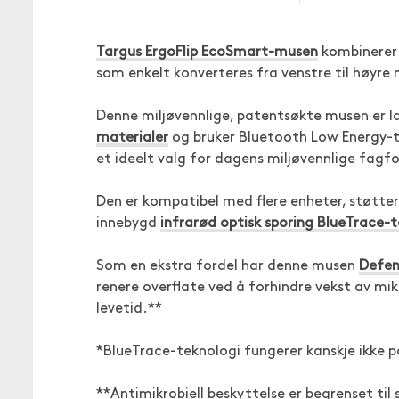
Targus ErgoFlip EcoSmart-musen
kombinerer 
som enkelt konverteres fra venstre til høyre 
Denne miljøvennlige, patentsøkte musen er la
materialer
og bruker Bluetooth Low Energy-te
et ideelt valg for dagens miljøvennlige fagfo
Den er kompatibel med flere enheter, støtter o
innebygd
infrarød optisk sporing BlueTrace-t
Som en ekstra fordel har denne musen
Defen
renere overflate ved å forhindre vekst av mi
levetid.**
*BlueTrace-teknologi fungerer kanskje ikke på 
**Antimikrobiell beskyttelse er begrenset til 