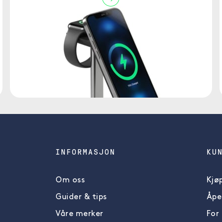
INFORMASJON
KU
Om oss
Kjøp
Guider & tips
Åpe
Våre merker
For