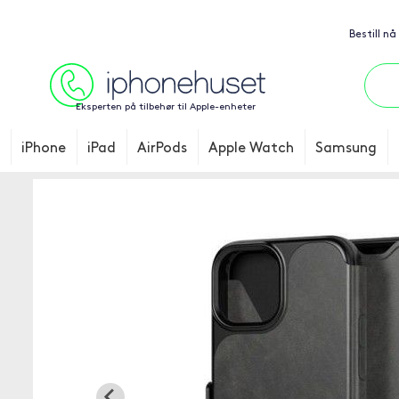
Bestill nå
Eksperten på tilbehør til Apple-enheter
iPhone
iPad
AirPods
Apple Watch
Samsung