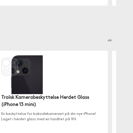
⇨
Trolsk Kamerabeskyttelse Herdet Glass
Hajfen
(iPhone 13 mini)
✓ Hard s
En beskyttelse for baksidekameraet på din nye iPhone!
✓ Veldig
Laget i herdet glass med en hardhet på 9H.
✓ Sort 