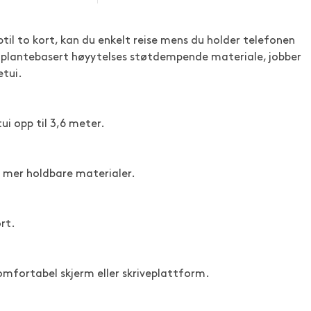
ptil to kort, kan du enkelt reise mens du holder telefonen
et plantebasert høyytelses støtdempende materiale, jobber
etui.
ui opp til 3,6 meter.
 mer holdbare materialer.
ort.
mfortabel skjerm eller skriveplattform.