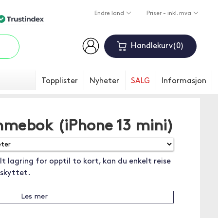
Endre land
Priser - inkl. mva
Handlekurv
0
Topplister
Nyheter
SALG
Informasjon
mmebok (iPhone 13 mini)
t lagring for opptil to kort, kan du enkelt reise
skyttet.
Les mer