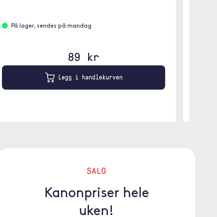
På l
På lager, sendes på mandag
89 kr
Legg i handlekurven
SALG
Kanonpriser hele
uken!