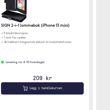
SIGN 2-i-1 lommebok (iPhone 13 mini)
Onsala
✓3 kredittkortspor
Et besky
✓ 1 rom for sedler
Skallet 
✓ Avtakbart magnetisk deksel til mobiltelefonen
bakside
Levering ca. 4-10 hverdager
På l
Brun
209 kr
Legg i handlekurven