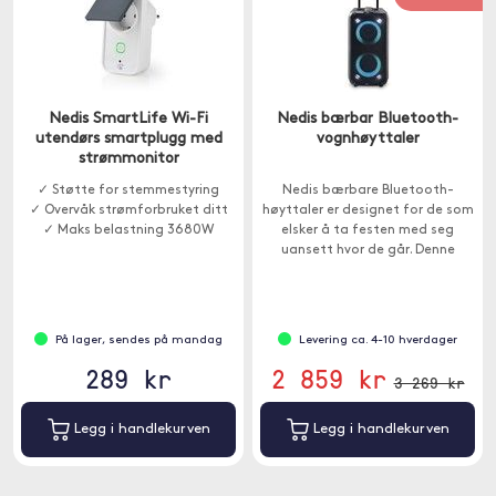
Nedis SmartLife Wi-Fi
Nedis bærbar Bluetooth-
utendørs smartplugg med
vognhøyttaler
strømmonitor
✓ Støtte for stemmestyring
Nedis bærbare Bluetooth-
✓ Overvåk strømforbruket ditt
høyttaler er designet for de som
✓ Maks belastning 3680W
elsker å ta festen med seg
uansett hvor de går. Denne
høyttaleren er fullpakket med
funksjoner.
På lager, sendes på mandag
Levering ca. 4-10 hverdager
289 kr
2 859 kr
3 269 kr
Legg i handlekurven
Legg i handlekurven