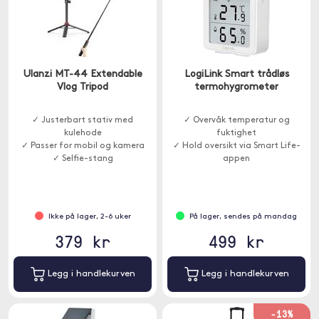
Ulanzi MT-44 Extendable
LogiLink Smart trådløs
Vlog Tripod
termohygrometer
✓ Justerbart stativ med
✓ Overvåk temperatur og
kulehode
fuktighet
✓ Passer for mobil og kamera
✓ Hold oversikt via Smart Life-
✓ Selfie-stang
appen
Ikke på lager, 2-6 uker
På lager, sendes på mandag
379 kr
499 kr
Legg i handlekurven
Legg i handlekurven
-13%