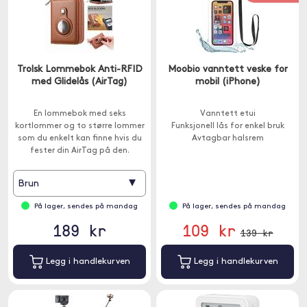
Trolsk Lommebok Anti-RFID
Moobio vanntett veske for
med Glidelås (AirTag)
mobil (iPhone)
En lommebok med seks
Vanntett etui
kortlommer og to større lommer
Funksjonell lås for enkel bruk
som du enkelt kan finne hvis du
Avtagbar halsrem
fester din AirTag på den.
▾
Brun
På lager, sendes på mandag
På lager, sendes på mandag
189 kr
109 kr
139 kr
Legg i handlekurven
Legg i handlekurven