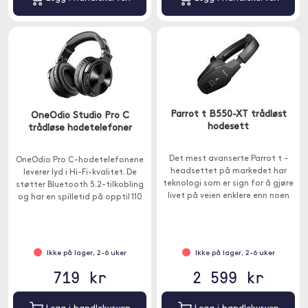
Parrot t B550-XT trådløst
OneOdio Studio Pro C
hodesett
trådløse hodetelefoner
Det mest avanserte Parrot t -
OneOdio Pro C-hodetelefonene
headsettet på markedet har
leverer lyd i Hi-Fi-kvalitet. De
teknologi som er sign for å gjøre
støtter Bluetooth 5.2-tilkobling
livet på veien enklere enn noen
og har en spilletid på opptil 110
gang.
timer på en enkelt lading.
Ikke på lager, 2-6 uker
Ikke på lager, 2-6 uker
719 kr
2 599 kr