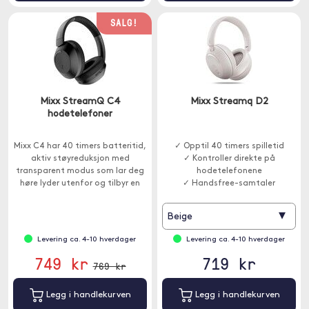
SALG!
Mixx StreamQ C4
Mixx Streamq D2
hodetelefoner
Mixx C4 har 40 timers batteritid,
✓ Opptil 40 timers spilletid
aktiv støyreduksjon med
✓ Kontroller direkte på
transparent modus som lar deg
hodetelefonene
høre lyder utenfor og tilbyr en
✓ Handsfree-samtaler
komfortabel og luksuriøs
lytteopplevelse.
▾
Beige
Levering ca. 4-10 hverdager
Levering ca. 4-10 hverdager
749 kr
719 kr
769 kr
Legg i handlekurven
Legg i handlekurven