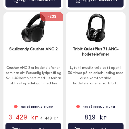
Legg i handlekurven
Legg i handlekurven
-23%
Skullcandy Crusher ANC 2
Tribit QuietPlus 71 ANC-
hodetelefoner
Crusher ANC 2 er hodetelefonen
Lytt til musikk trådløst i opptil
som har alt: Personlig lydprofil og
30 timer på en enkelt lading med
Skull-iQ kombinert med justerbar
disse komfortable
aktiv støyreduksjon med fire
hodetelefonene fra Tribit .
mikrofoner.
Blokker ut all forstyrrende
bakgrunnsstøy gjennom den
innebygde ANC-teknologien.
Ikke på lager, 2-6 uker
Ikke på lager, 2-6 uker
3 429 kr
819 kr
4 449 kr