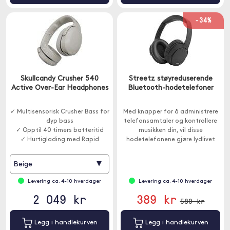
-34%
Skullcandy Crusher 540
Streetz støyreduserende
Active Over-Ear Headphones
Bluetooth-hodetelefoner
✓ Multisensorisk Crusher Bass for
Med knapper for å administrere
dyp bass
telefonsamtaler og kontrollere
✓ Opptil 40 timers batteritid
musikken din, vil disse
✓ Hurtiglading med Rapid
hodetelefonene gjøre lydlivet
Charge
ditt mye enklere. Koble
hodetelefonene til enheten din
▾
Beige
via Bluetooth.
Levering ca. 4-10 hverdager
Levering ca. 4-10 hverdager
2 049 kr
389 kr
589 kr
Legg i handlekurven
Legg i handlekurven