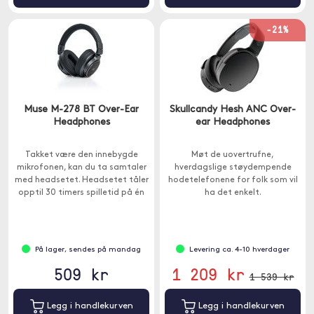
-21%
Muse M-278 BT Over-Ear
Skullcandy Hesh ANC Over-
Headphones
ear Headphones
Takket være den innebygde
Møt de uovertrufne,
mikrofonen, kan du ta samtaler
hverdagslige støydempende
med headsetet. Headsetet tåler
hodetelefonene for folk som vil
opptil 30 timers spilletid på én
ha det enkelt.
enkelt lading.
På lager, sendes på mandag
Levering ca. 4-10 hverdager
509 kr
1 209 kr
1 539 kr
Legg i handlekurven
Legg i handlekurven