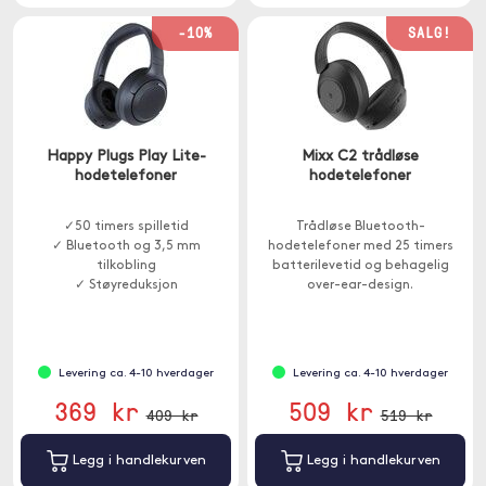
-10%
SALG!
Happy Plugs Play Lite-
Mixx C2 trådløse
hodetelefoner
hodetelefoner
✓50 timers spilletid
Trådløse Bluetooth-
✓ Bluetooth og 3,5 mm
hodetelefoner med 25 timers
tilkobling
batterilevetid og behagelig
✓ Støyreduksjon
over-ear-design.
Levering ca. 4-10 hverdager
Levering ca. 4-10 hverdager
369 kr
509 kr
409 kr
519 kr
Legg i handlekurven
Legg i handlekurven