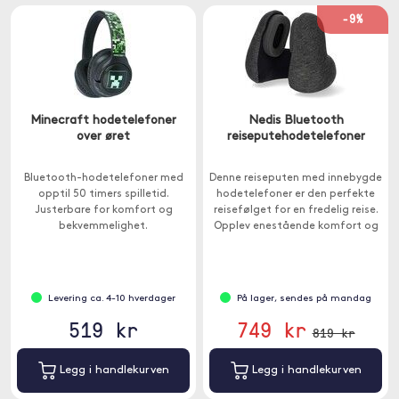
-9%
Minecraft hodetelefoner
Nedis Bluetooth
over øret
reiseputehodetelefoner
Bluetooth-hodetelefoner med
Denne reiseputen med innebygde
opptil 50 timers spilletid.
hodetelefoner er den perfekte
Justerbare for komfort og
reisefølget for en fredelig reise.
bekvemmelighet.
Opplev enestående komfort og
bekvemmelighet med vår
innovative design.
Levering ca. 4-10 hverdager
På lager, sendes på mandag
519 kr
749 kr
819 kr
Legg i handlekurven
Legg i handlekurven