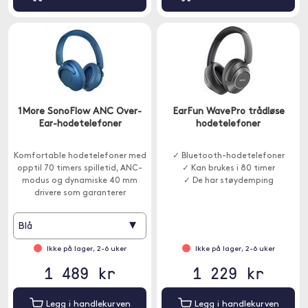
1More SonoFlow ANC Over-
EarFun WavePro trådløse
Ear-hodetelefoner
hodetelefoner
Komfortable hodetelefoner med
✓ Bluetooth-hodetelefoner
opptil 70 timers spilletid, ANC-
✓ Kan brukes i 80 timer
modus og dynamiske 40 mm
✓ De har støydemping
drivere som garanterer
krystallklar lyd. Den innebygde
mikrofonen bruker den
▾
Blå
innovative QuietMax
støyreduksjonsteknologien.
Ikke på lager, 2-6 uker
Ikke på lager, 2-6 uker
1 489 kr
1 229 kr
Legg i handlekurven
Legg i handlekurven