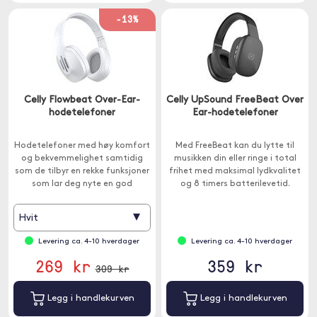
-13%
Celly Flowbeat Over-Ear-
Celly UpSound FreeBeat Over
hodetelefoner
Ear-hodetelefoner
Hodetelefoner med høy komfort
Med FreeBeat kan du lytte til
og bekvemmelighet samtidig
musikken din eller ringe i total
som de tilbyr en rekke funksjoner
frihet med maksimal lydkvalitet
som lar deg nyte en god
og 8 timers batterilevetid.
lydopplevelse.
▾
Hvit
Levering ca. 4-10 hverdager
Levering ca. 4-10 hverdager
269 kr
359 kr
309 kr
Legg i handlekurven
Legg i handlekurven