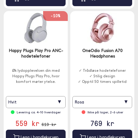
-10%
Happy Plugs Play Pro ANC-
OneOdio Fusion A70
hodetelefoner
Headphones
Øk lydopplevelsen din med
✓ Trådløse hodetelefoner
Happy Plugs Play Pro, hvor
✓ Stilig design
komfort møter ytelse.
✓ Opptil 50 timers spilletid
▾
▾
Hvit
Rosa
Levering ca. 4-10 hverdager
Ikke på lager, 2-6 uker
559 kr
769 kr
619 kr
Legg i handlekurven
Legg i handlekurven