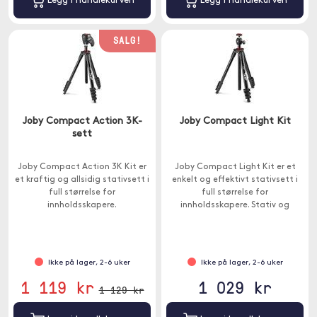
Legg i handlekurven
Legg i handlekurven
SALG!
Joby Compact Action 3K-
Joby Compact Light Kit
sett
Joby Compact Action 3K Kit er
Joby Compact Light Kit er et
et kraftig og allsidig stativsett i
enkelt og effektivt stativsett i
full størrelse for
full størrelse for
innholdsskapere.
innholdsskapere. Stativ og
smarttelefonholder følger med.
Ikke på lager, 2-6 uker
Ikke på lager, 2-6 uker
1 119 kr
1 029 kr
1 129 kr