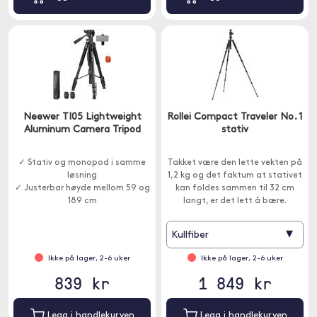
Neewer TI05 Lightweight
Rollei Compact Traveler No. 1
Aluminum Camera Tripod
stativ
✓ Stativ og monopod i samme
Takket være den lette vekten på
løsning
1,2 kg og det faktum at stativet
✓ Justerbar høyde mellom 59 og
kan foldes sammen til 32 cm
189 cm
langt, er det lett å bære.
✓ Bluetooth-fjernkontroll og
mobilholder medfølger
▾
Kullfiber
Ikke på lager, 2-6 uker
Ikke på lager, 2-6 uker
839 kr
1 849 kr
Legg i handlekurven
Legg i handlekurven