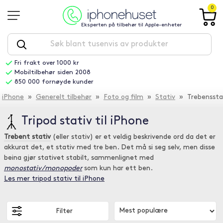
0
Eksperten på tilbehør til Apple-enheter
Fri frakt over 1000 kr
Mobiltilbehør siden 2008
850 000 fornøyde kunder
iPhone
»
Generelt tilbehør
»
Foto og film
»
Stativ
» Trebenssta
Tripod stativ til iPhone
Trebent stativ
(eller stativ) er et veldig beskrivende ord da det er
akkurat det, et stativ med tre ben. Det må si seg selv, men disse
beina gjør stativet stabilt, sammenlignet med
monostativ/monopoder
som kun har ett ben.
Les mer tripod stativ til iPhone
Filter