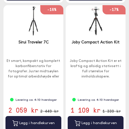
-16%
-17%
Sirui Traveler 7C
Joby Compact Action Kit
Et smart, kompakt og komplett
Joby Compact Action Kit er et
karbonfiberstativ for
kraftig og allsidig stativsett i
fotografer. Juster midtsøylen
full størrelse for
for optimal arbeidshøyde eller
innholdsskapere.
snu den for en ultralav vinkel og
for makrobilder.
Levering ca. 4-10 hverdager
Levering ca. 4-10 hverdager
2 059 kr
1 109 kr
2 449 kr
1 339 kr
Legg i handlekurven
Legg i handlekurven