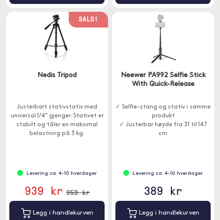
SALG!
Nedis Tripod
Neewer PA992 Selfie Stick
With Quick-Release
Justerbart stativstativ med
✓ Selfie-stang og stativ i samme
universal 1/4" gjenger. Stativet er
produkt
stabilt og tåler en maksimal
✓ Justerbar høyde fra 31 til 147
belastning på 3 kg.
cm
✓ Bluetooth-fjernkontroll
Levering ca. 4-10 hverdager
Levering ca. 4-10 hverdager
939 kr
389 kr
959 kr
Legg i handlekurven
Legg i handlekurven