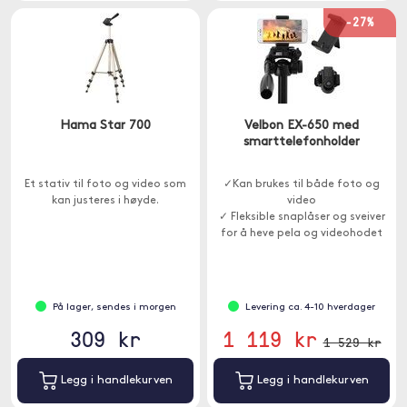
-27%
Hama Star 700
Velbon EX-650 med
smarttelefonholder
Et stativ til foto og video som
✓Kan brukes til både foto og
kan justeres i høyde.
video
✓ Fleksible snaplåser og sveiver
for å heve pela og videohodet
✓ Kameraet kan raskt monteres
eller fjernes ved hjelp av
hurtigutløserplaten
På lager, sendes i morgen
Levering ca. 4-10 hverdager
309 kr
1 119 kr
1 529 kr
Legg i handlekurven
Legg i handlekurven