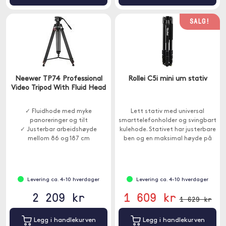
SALG!
Neewer TP74 Professional
Rollei C5i mini um stativ
Video Tripod With Fluid Head
✓ Fluidhode med myke
Lett stativ med universal
panoreringer og tilt
smarttelefonholder og svingbart
✓ Justerbar arbeidshøyde
kulehode. Stativet har justerbare
mellom 86 og 187 cm
ben og en maksimal høyde på
✓ 360° panorering og tilt fra
159 cm.
-70° til +90°
Levering ca. 4-10 hverdager
Levering ca. 4-10 hverdager
2 209 kr
1 609 kr
1 629 kr
Legg i handlekurven
Legg i handlekurven