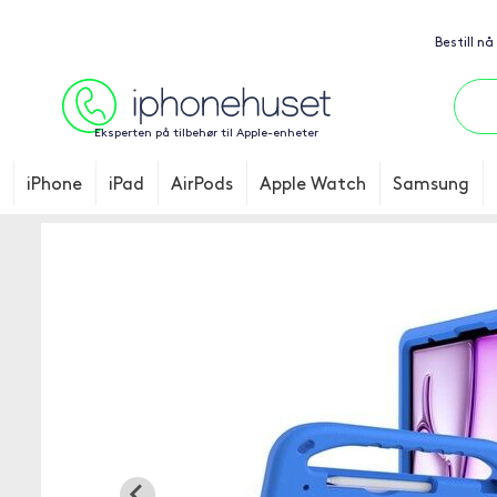
Bestill nå
Eksperten på tilbehør til Apple-enheter
iPhone
iPad
AirPods
Apple Watch
Samsung