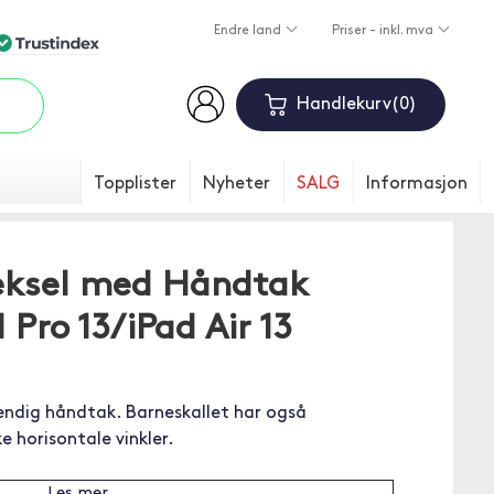
Endre land
Priser - inkl. mva
Handlekurv
0
Topplister
Nyheter
SALG
Informasjon
eksel med Håndtak
Pro 13/iPad Air 13
hendig håndtak. Barneskallet har også
e horisontale vinkler.
Les mer