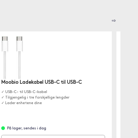
⇨
Moobio Ladekabel USB-C til USB-C
Moobio
✓ USB-C- til USB-C-kabel
USB-C- t
✓ Tilgjengelig i tre forskjellige lengder
For lad
✓ Lader enhetene dine
Finnes i
På lager, sendes i dag
På l