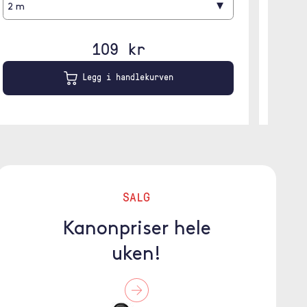
▾
2 m
1 m
109 kr
Legg i handlekurven
SALG
Kanonpriser hele
uken!