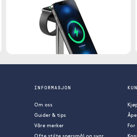
INFORMASJON
KU
Om oss
Kjøp
Guider & tips
Åpe
Våre merker
For
Ofte stilte spørsmål og svar
Kon