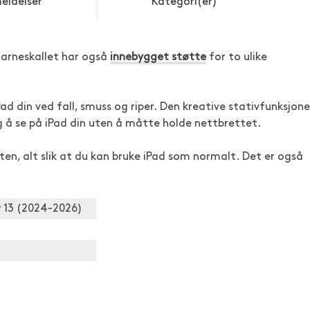
eldelser
Kategori(er)
arneskallet har også
innebygget støtte
for to ulike
Pad din ved fall, smuss og riper. Den kreative stativfunksjon
eg å se på iPad din uten å måtte holde nettbrettet.
en, alt slik at du kan bruke iPad som normalt. Det er også
r 13 (2024-2026)