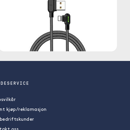
NDESERVICE
svilkår
nt kjøp/reklamasjon
 bedriftskunder
takt oss