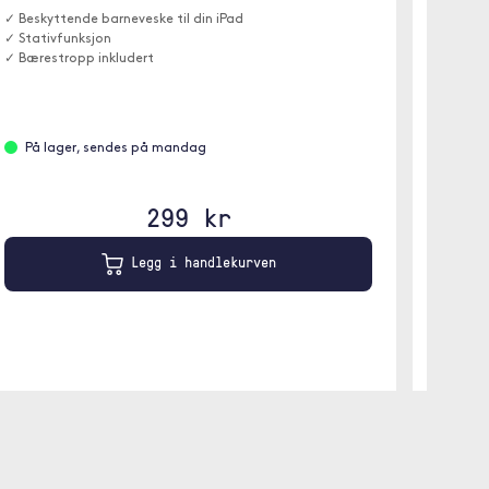
✓ Beskyttende barneveske til din iPad
✓ Beskyt
✓ Stativfunksjon
✓ Stati
✓ Bærestropp inkludert
✓ En bæ
På lager, sendes på mandag
På l
299 kr
Legg i handlekurven