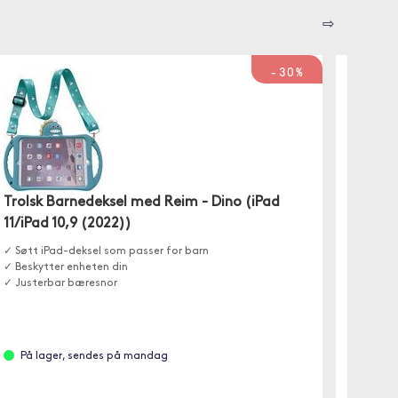
⇨
-30%
Trolsk Barnedeksel med Reim - Dino (iPad
Trolsk
11/iPad 10,9 (2022))
✓ Sparkb
✓ Plass 
✓ Søtt iPad-deksel som passer for barn
✓ Beskytter enheten din
✓ Justerbar bæresnor
På l
På lager, sendes på mandag