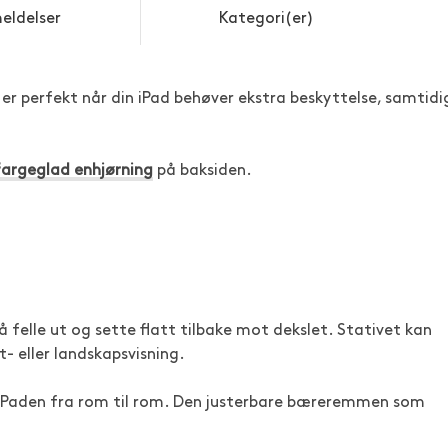
eldelser
Kategori(er)
t er perfekt når din iPad behøver ekstra beskyttelse, samtidi
fargeglad enhjørning
på baksiden.
å felle ut og sette flatt tilbake mot dekslet. Stativet kan
tt- eller landskapsvisning.
 iPaden fra rom til rom. Den justerbare bæreremmen som