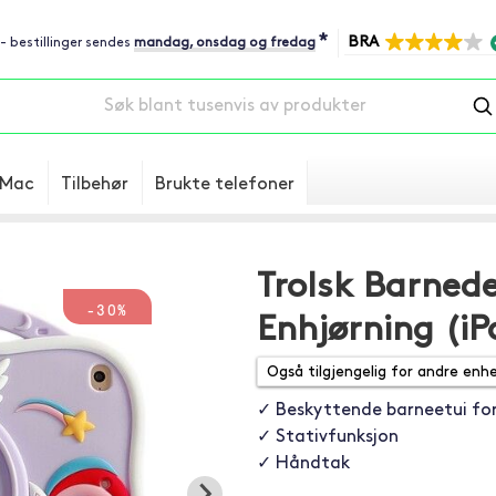
*
BRA
 - bestillinger sendes
mandag, onsdag og fredag
Mac
Tilbehør
Brukte telefoner
Trolsk Barned
-30%
Enhjørning (iP
✓ Beskyttende barneetui for
✓ Stativfunksjon
✓ Håndtak