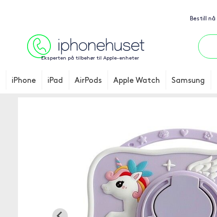
Bestill nå
Eksperten på tilbehør til Apple-enheter
iPhone
iPad
AirPods
Apple Watch
Samsung