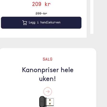
209 kr
299 kr
Legg i handlekurven
SALG
Kanonpriser hele
uken!