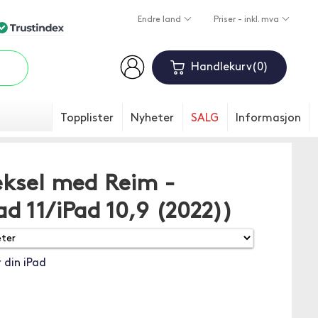
Endre land
Priser - inkl. mva
Handlekurv
0
Topplister
Nyheter
SALG
Informasjon
eksel med Reim -
ad 11/iPad 10,9 (2022))
 din iPad