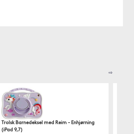
⇨
Trolsk Barnedeksel med Reim - Enhjørning
Trolsk
(iPad 9,7)
(iPad 