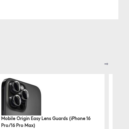
⇨
Panzer
kamer
Mobile Origin Easy Lens Guards (iPhone 16
Pro/16 Pro Max)
✓ Besky