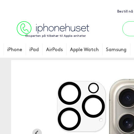
Bestill nå
Eksperten på tilbehør til Apple-enheter
iPhone
iPad
AirPods
Apple Watch
Samsung