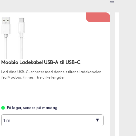
⇨
Moobio Ladekabel USB-A til USB-C
Trolsk
16 Pro
Lad dine USB-C-enheter med denne stilrene ladekabelen
fra Moobio. Finnes i tre ulike lengder.
✓ Skjerm
✓ Tynn 
✓ Passe
På lager, sendes på mandag
På l
▾
1 m