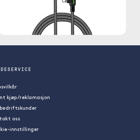
NDESERVICE
svilkår
nt kjøp/reklamasjon
 bedriftskunder
takt oss
ie-innstillinger