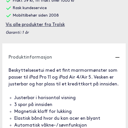
Frakt 59 kr, fri frakt over 1000 kr
Rask kundeservice
Mobiltilbehør siden 2008
Vis alle produkter fra Trolsk
Garanti: 1 år
Produktinformasjon
Beskyttelsesetui med et fint marmormønster som
passer til iPad Pro 11 og iPad Air 4/Air 5. Vesken er
justerbar og har plass til et kredittkort på innsiden.
Justerbar i horisontal visning
3 spor på innsiden
Magnetisk klaff for lukking
Elastisk bånd hvor du kan acer en blyant
Automatisk våkne- / søvnfunksjon