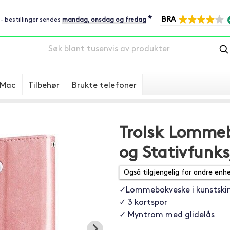
*
BRA
 - bestillinger sendes
mandag, onsdag og fredag
Mac
Tilbehør
Brukte telefoner
Trolsk Lommeb
og Stativfunks
✓Lommebokveske i kunstski
✓ 3 kortspor
✓ Myntrom med glidelås