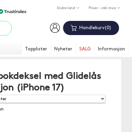
Endre land
Priser - inkl. mva
Handlekurv
0
Topplister
Nyheter
SALG
Informasjon
okdeksel med Glidelås
jon (iPhone 17)
nn