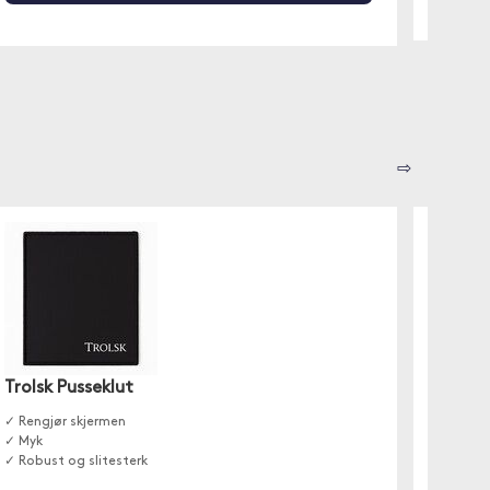
⇨
Fixed
Trolsk Pusseklut
✓ Mono
✓ Bluet
✓ Rengjør skjermen
✓ Perfe
✓ Myk
✓ Robust og slitesterk