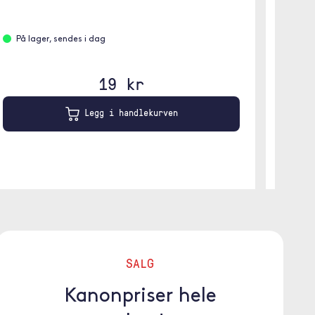
På l
På lager, sendes i dag
19 kr
Legg i handlekurven
SALG
Kanonpriser hele