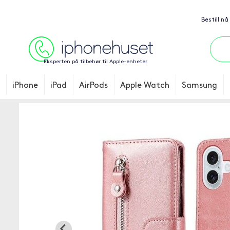
Bestill nå
Eksperten på tilbehør til Apple-enheter
iPhone
iPad
AirPods
Apple Watch
Samsung