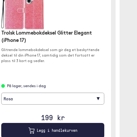
Trolsk Lommebokdeksel Glitter Elegant
Trols
(iPhone 17)
Lommebo
Glitrende lommebokdeksel som gir deg et beskyttende
for iPh
deksel til din iPhone 17, samtidig som det fortsatt er
plass til 3 kort og sedler.
På l
På lager, sendes i dag
Svart
▾
Rosa
199 kr
Legg i handlekurven