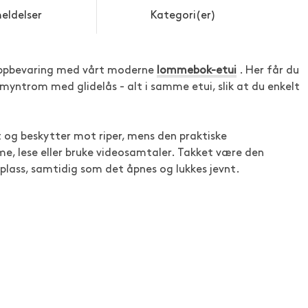
eldelser
Kategori(er)
 oppbevaring med vårt moderne
lommebok-etui
. Her får du
 myntrom med glidelås - alt i samme etui, slik at du enkelt
t og beskytter mot riper, mens den praktiske
e, lese eller bruke videosamtaler. Takket være den
plass, samtidig som det åpnes og lukkes jevnt.