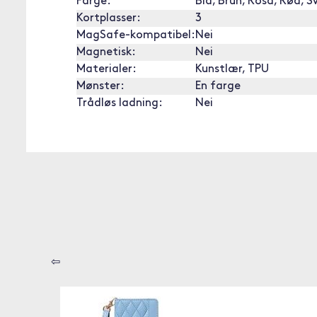
Farge:
Blå, Brun, Rosa, Rød, S
Kortplasser:
3
MagSafe-kompatibel:
Nei
Magnetisk:
Nei
Materialer:
Kunstlær, TPU
Mønster:
En farge
Trådløs ladning:
Nei
⇦