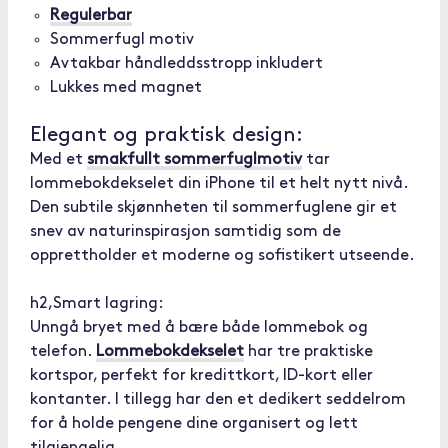
Regulerbar
Sommerfugl motiv
Avtakbar håndleddsstropp inkludert
Lukkes med magnet
Elegant og praktisk design:
Med et
smakfullt sommerfuglmotiv
tar
lommebokdekselet din iPhone til et helt nytt nivå.
Den subtile skjønnheten til sommerfuglene gir et
snev av naturinspirasjon samtidig som de
opprettholder et moderne og sofistikert utseende.
h2,Smart lagring:
Unngå bryet med å bære både lommebok og
telefon.
Lommebokdekselet
har tre praktiske
kortspor, perfekt for kredittkort, ID-kort eller
kontanter. I tillegg har den et dedikert seddelrom
for å holde pengene dine organisert og lett