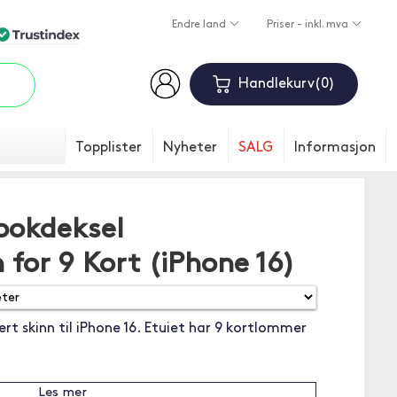
Endre land
Priser - inkl. mva
Handlekurv
0
Topplister
Nyheter
SALG
Informasjon
bokdeksel
 for 9 Kort (iPhone 16)
rt skinn til iPhone 16. Etuiet har 9 kortlommer
Les mer