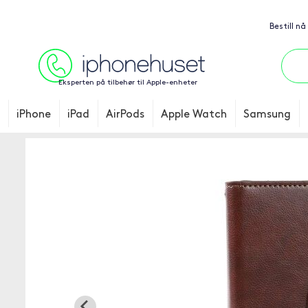
Bestill nå
Eksperten på tilbehør til Apple-enheter
iPhone
iPad
AirPods
Apple Watch
Samsung