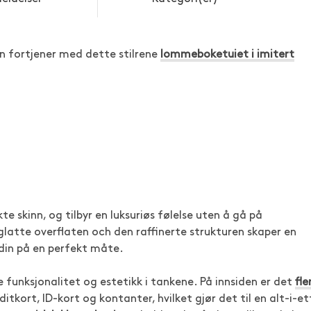
n fortjener med dette stilrene
lommeboketuiet i imitert
te skinn, og tilbyr en luksuriøs følelse uten å gå på
latte overflaten och den raffinerte strukturen skaper en
 din på en perfekt måte.
unksjonalitet og estetikk i tankene. På innsiden er det
fle
itkort, ID-kort og kontanter, hvilket gjør det til en alt-i-et