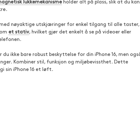
agnetisk lukkemekanisme
holder alt på plass, slik at du kan
kre.
med nøyaktige utskjæringer for enkel tilgang til alle taster,
 som
et stativ
, hvilket gjør det enkelt å se på videoer eller
elefonen.
 du ikke bare robust beskyttelse for din iPhone 16, men ogs
inger. Kombiner stil, funksjon og miljøbevissthet. Dette
i sin iPhone 16 et løft.