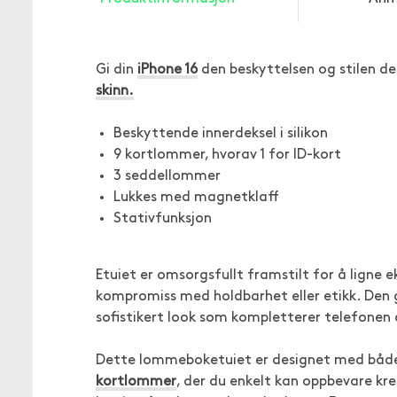
Gi din
iPhone 16
den beskyttelsen og stilen de
skinn.
Beskyttende innerdeksel i silikon
9 kortlommer, hvorav 1 for ID-kort
3 seddellommer
Lukkes med magnetklaff
Stativfunksjon
Etuiet er omsorgsfullt framstilt for å ligne ek
kompromiss med holdbarhet eller etikk. Den g
sofistikert look som kompletterer telefonen
Dette lommeboketuiet er designet med både f
kortlommer
, der du enkelt kan oppbevare kred