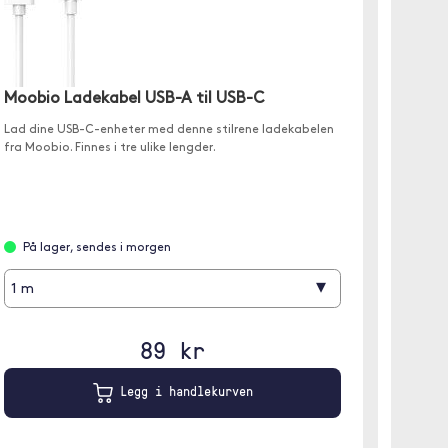
Moobio Ladekabel USB-A til USB-C
Moobi
Lad dine USB-C-enheter med denne stilrene ladekabelen
✓ USB-C
fra Moobio. Finnes i tre ulike lengder.
✓ Tilgje
✓ Lader
På lager, sendes i morgen
På l
▾
1 m
2 m
89 kr
Legg i handlekurven