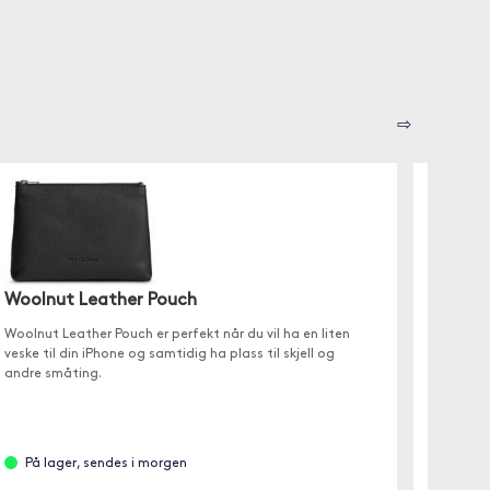
⇨
Woolnut Leather Pouch
Wooln
Woolnut Leather Pouch er perfekt når du vil ha en liten
Woolnut 
veske til din iPhone og samtidig ha plass til skjell og
liten ve
andre småting.
andre s
På lager, sendes i morgen
På l