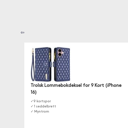
⇦
Trolsk Lommebokdeksel for 9 Kort (iPhone
16)
✓9 kortspor
✓ 1 seddelbrett
✓ Myntrom