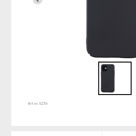
Art.nr.
S236