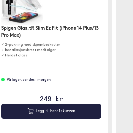
Spigen Glas.tR Slim Ez Fit (iPhone 14 Plus/13
Nomad 
Pro Max)
✓Tykkel
✓ 2-pakning med skjermbeskytter
✓ 50 % r
✓ Installasjonsbrett medfølger
✓ Lett å
✓ Herdet glass
På l
På lager, sendes i morgen
Grå
249 kr
Legg i handlekurven