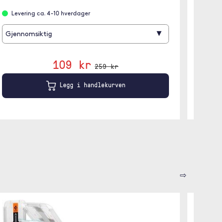
Levering ca. 4-10 hverdager
På l
▾
Gjennomsiktig
Svart
109 kr
259 kr
Legg i handlekurven
⇨