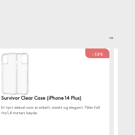
⇨
-58%
Survivor Clear Case (iPhone 14 Plus)
Surviv
Et tynt deksel som er enkelt, slankt og elegant. Tåler fall
Et skall
fra 1,8 meters høyde.
indre p