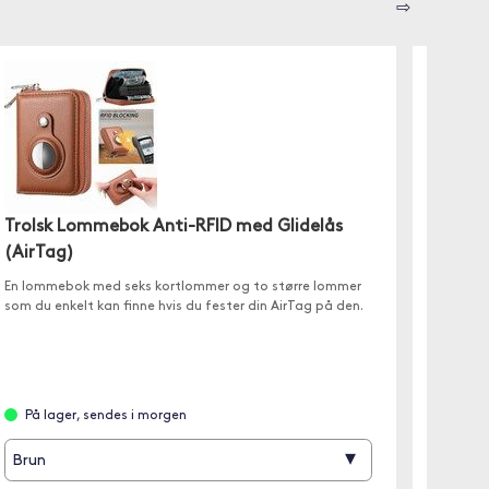
⇨
Moobi
MagS
Trolsk Lommebok Anti-RFID med Glidelås
(AirTag)
✓ Lad A
✓ Elega
En lommebok med seks kortlommer og to større lommer
✓ Lad 4
som du enkelt kan finne hvis du fester din AirTag på den.
På l
På lager, sendes i morgen
Hvit
▾
Brun