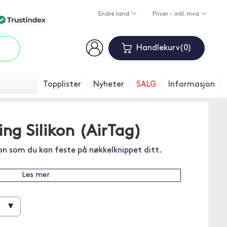
Endre land
Priser - inkl. mva
Handlekurv
0
Topplister
Nyheter
SALG
Informasjon
ing Silikon (AirTag)
kon som du kan feste på nøkkelknippet ditt.
Les mer
▾