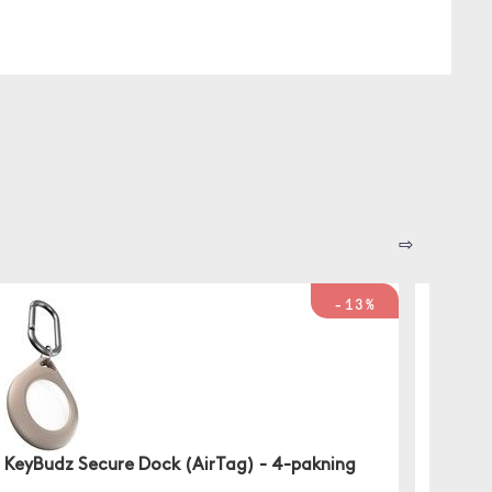
⇨
-13%
KeyBudz Secure Dock (AirTag) - 4-pakning
KeyBu