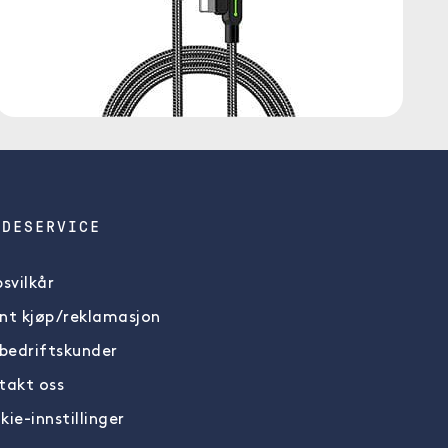
NDESERVICE
svilkår
nt kjøp/reklamasjon
 bedriftskunder
takt oss
ie-innstillinger