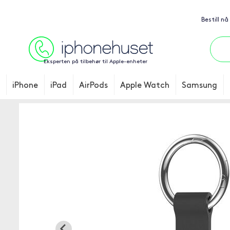
Bestill nå
Eksperten på tilbehør til Apple-enheter
iPhone
iPad
AirPods
Apple Watch
Samsung