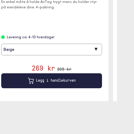
En enkel måte å holde AirTag trygt mens du holder styr
En enkel
på eiendelene dine. 4-pakning.
på eiend
Levering ca. 4-10 hverdager
Leve
▾
Beige
Beige
269 kr
309 kr
Legg i handlekurven