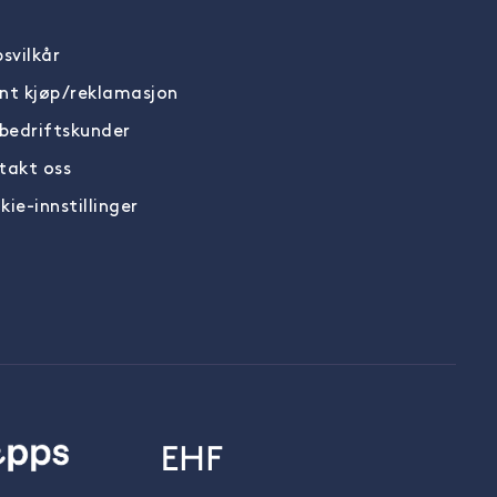
svilkår
nt kjøp/reklamasjon
 bedriftskunder
takt oss
ie-innstillinger