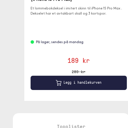
Et lommebokdeksel i imitert skinn til iPhone 15 Pro Max .
Dekselet har et avtakbart skall og 3 kortspor.
På lager, sendes på mandag
189 kr
289 kr
Legg i handlekurven
Topplister