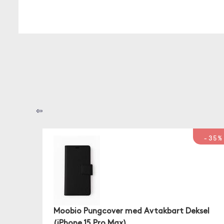
⇦
-35%
Moobio Pungcover med Avtakbart Deksel
(iPhone 15 Pro Max)