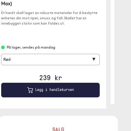
Max)
Lommebo
Et hardt skall laget av robuste materialer for å beskytte
et av U
enheten din mot riper, smuss og fall. Skallet har et
innebygget stativ som kan foldes ut.
På l
På lager, sendes på mandag
Svart
▾
Rød
239 kr
Legg i handlekurven
SALG