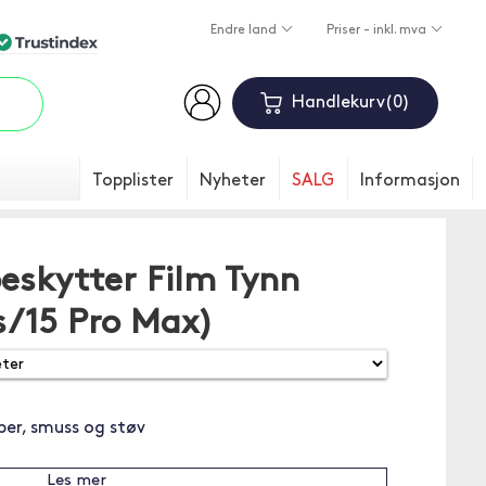
Endre land
Priser - inkl. mva
Handlekurv
0
Topplister
Nyheter
SALG
Informasjon
eskytter Film Tynn
s/15 Pro Max)
per, smuss og støv
Les mer