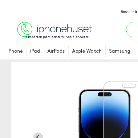
Bestill nå
Eksperten på tilbehør til Apple-enheter
iPhone
iPad
AirPods
Apple Watch
Samsung