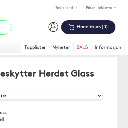
Endre land
Priser - inkl. mva
Handlekurv
0
Topplister
Nyheter
SALG
Informasjon
beskytter Herdet Glass
uss
ll