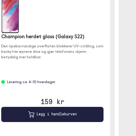
Spigen
Champion herdet glass (Galaxy S22)
✓ 9H he
Den ripebestandige overflaten blokkerer UV-stråling, som
✓ Insta
beskytter øynene dine og gjør telefonens skjerm
✓ Oleof
betydelig mer holdbar.
Leve
Levering ca. 4-10 hverdager
159 kr
Legg i handlekurven