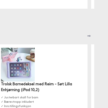
⇨
LogiL
✓ Fleks
✓ Unive
Trolsk Barnedeksel med Reim - Søt Lilla
✓ Maks 
Enhjørning (iPad 10,2)
✓ Justerbart skall for barn
✓ Bærestropp inkludert
✓ Innstillingsfunksjon
På l