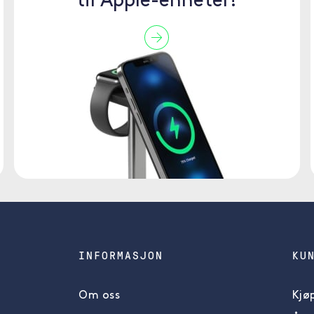
til Apple-enheter!
INFORMASJON
KU
Om oss
Kjøp