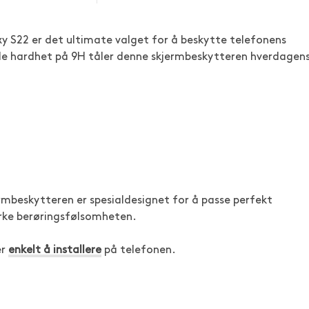
xy S22 er det ultimate valget for å beskytte telefonens
de hardhet på 9H tåler denne skjermbeskytteren hverdagen
ermbeskytteren er spesialdesignet for å passe perfekt
rke berøringsfølsomheten.
er
enkelt å installere
på telefonen.