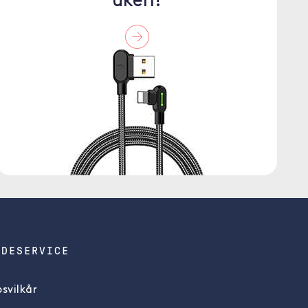
uken!
NDESERVICE
svilkår