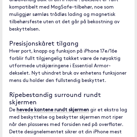
unødvendig bulk til din iPhone . Dekselet er fullt
kompatibelt med MagSafe-tilbehør, noe som
muliggjør sømløs trådløs lading og magnetisk
tilbehørsfeste uten at det går på bekostning av
beskyttelsen.
Presisjonskåret tilgang
Hver port, knapp og funksjon på iPhone 17e/16e
forblir fullt tilgjengelig takket være de nøyaktig
utformede utskjæringene i Essential Armor-
dekselet. Nyt uhindret bruk av enhetens funksjoner
mens du holder den fullstendig beskyttet.
Ripebestandig surround rundt
skjermen
De
hevede kantene rundt skjermen
gir et ekstra lag
med beskyttelse og beskytter skjermen mot riper
når den plasseres med forsiden ned på overflater.
Dette designelementet sikrer at din iPhone mest