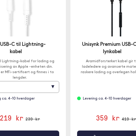
USB-C til Lightning-
Unisynk Premium USB-C 
kabel
lynkabel
l Lightning-kabel for lading og
Aramidforsterket kabel gir t
isering av Apple -enheten din.
ladeledere og avanserte materi
er MFi-sertifisert og finnes i to
raskere lading og overlegen ho
lengder.
▾
g ca. 4-10 hverdager
Levering ca. 4-10 hverdager
219 kr
359 kr
239 kr
419 k