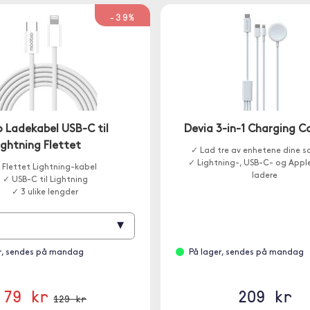
-39%
 Ladekabel USB-C til
Devia 3-in-1 Charging C
ightning Flettet
✓ Lad tre av enhetene dine s
✓ Lightning-, USB-C- og App
 Flettet Lightning-kabel
ladere
✓ USB-C til Lightning
✓ 3 ulike lengder
▾
r, sendes på mandag
På lager, sendes på mandag
79 kr
209 kr
129 kr