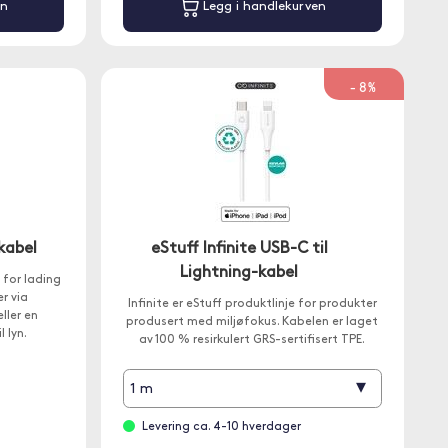
en
Legg i handlekurven
-8%
kabel
eStuff Infinite USB-C til
Lightning-kabel
 for lading
r via
Infinite er eStuff produktlinje for produkter
ller en
produsert med miljøfokus. Kabelen er laget
 lyn.
av 100 % resirkulert GRS-sertifisert TPE.
▾
1 m
Levering ca. 4-10 hverdager