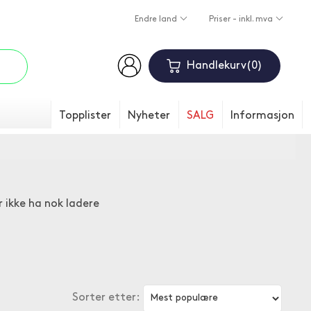
Endre land
Priser - inkl. mva
Handlekurv
0
Topplister
Nyheter
SALG
Informasjon
r ikke ha nok ladere
Sorter etter: