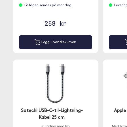
På lager, sendes på mandag
Leverin
259 kr
Legg i handlekurven
Satechi USB-C-til-Lightning-
Apple 
Kabel 25 cm
✓ Lading med lyn
Med lynka