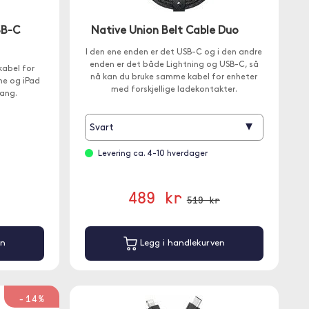
SB-C
Native Union Belt Cable Duo
I den ene enden er det USB-C og i den andre
enden er det både Lightning og USB-C, så
kabel for
nå kan du bruke samme kabel for enheter
ne og iPad
med forskjellige ladekontakter.
lang.
▾
Svart
Levering ca. 4-10 hverdager
489 kr
519 kr
en
Legg i handlekurven
-14%