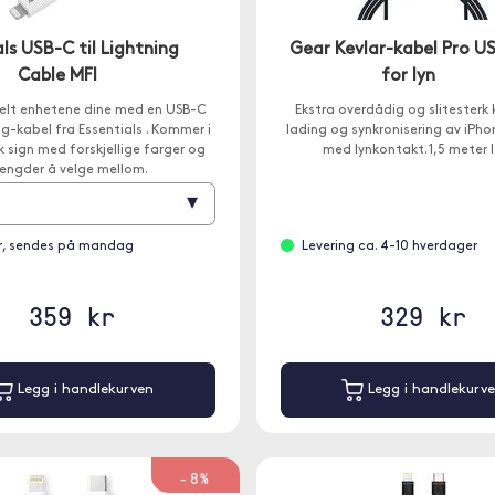
als USB-C til Lightning
Gear Kevlar-kabel Pro U
Cable MFI
for lyn
elt enhetene dine med en USB-C
Ekstra overdådig og slitesterk 
ing-kabel fra Essentials . Kommer i
lading og synkronisering av iPho
sk sign med forskjellige farger og
med lynkontakt. 1,5 meter 
lengder å velge mellom.
▾
m
r, sendes på mandag
Levering ca. 4-10 hverdager
359 kr
329 kr
Legg i handlekurven
Legg i handlekurv
-8%