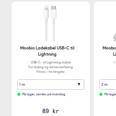
Moobio Ladekabel USB-C til
Moobio
Lightning
L
USB-C- til Lightning-kabel
✓
For lading og dataoverføring
Finnes i tre lengder
▾
1 m
2 m
På lager, sendes på mandag
På lage
89 kr