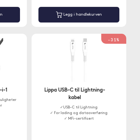
en
Legg i handlekurven
-31%
i-1
Lippa USB-C til Lightning-
kabel
uligheter
r
✓USB-C til Lightning
✓ For lading og dataoverføring
✓ MFi-sertifisert