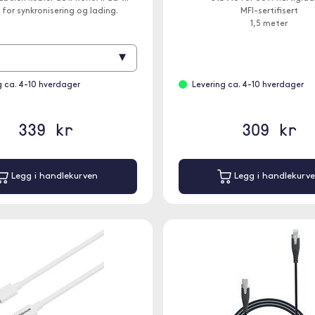
for synkronisering og lading.
MFI-sertifisert
1,5 meter
▾
g ca. 4-10 hverdager
Levering ca. 4-10 hverdager
339 kr
309 kr
Legg i handlekurven
Legg i handlekurv