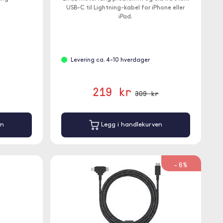
USB-C til Lightning-kabel for iPhone eller
iPad.
Levering ca. 4-10 hverdager
219 kr
309 kr
en
Legg i handlekurven
-6%