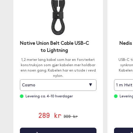
Native Union Belt Cable USB-C
Nedis 
to Lightning
1,2 meter lang kabel som har en forsterket
USB-C ti
konstruksjon som gjør kabelen mer holdbar
synkron
enn noen gang. Kabelen har en utside i vevd
Kabelen 
nylon.
▾
Cosmo
1 m Hvit
Levering ca. 4-10 hverdager
Leverin
289 kr
309 kr