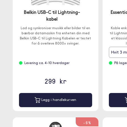
Belkin USB-C til Lightning-
Essenti
kabel
Lad og synkroniser musikk eller bilder til en
Koble enk
bærbar datamaskin fra enheten din med
til Lightn
Belkin USB-C til Lightning Kabelen er testet
et klassi
for å overleve 8000+ svinger.
Hvit 3 
Levering ca. 4-10 hverdager
På lage
299 kr
Legg i handlekurven
-6%