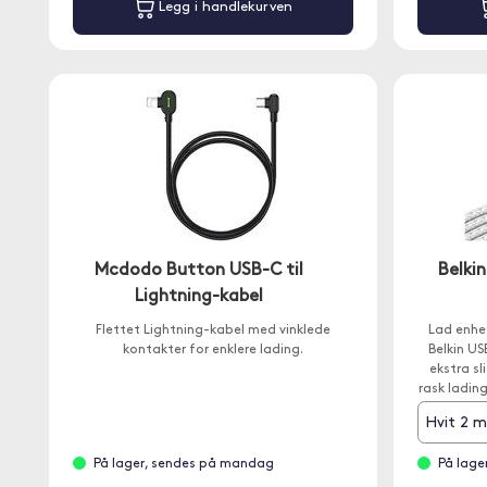
Legg i handlekurven
Mcdodo Button USB-C til
Belki
Lightning-kabel
Flettet Lightning-kabel med vinklede
Lad enhe
kontakter for enklere lading.
Belkin US
ekstra sl
rask lading
hvor som 
Hvit 2 
bilder e
På lager, sendes på mandag
På lage