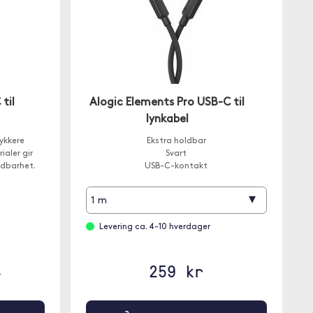
til
Alogic Elements Pro USB-C til
lynkabel
ykkere
Ekstra holdbar
aler gir
Svart
ldbarhet.
USB-C-kontakt
▾
1 m
Levering ca. 4-10 hverdager
259 kr
r