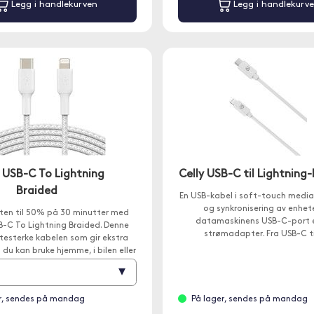
Legg i handlekurven
Legg i handlekurv
n USB-C To Lightning
Celly USB-C til Lightning-
Braided
En USB-kabel i soft-touch media
og synkronisering av enhete
ten til 50% på 30 minutter med
datamaskinens USB-C-port e
B-C To Lightning Braided. Denne
strømadapter. Fra USB-C til
itesterke kabelen som gir ekstra
 du kan bruke hjemme, i bilen eller
helst for å synkronisere musikk,
▾
m
ller data og lade enhetene dine.
r, sendes på mandag
På lager, sendes på mandag