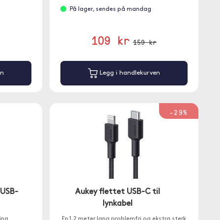
På lager, sendes på mandag
109 kr
159 kr
en
Legg i handlekurven
-29%
 USB-
Aukey flettet USB-C til
lynkabel
ing
En 1,2 meter lang problemfri og ekstra sterk