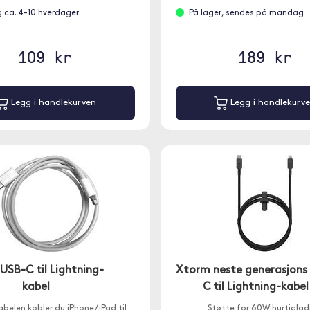
g ca. 4-10 hverdager
På lager, sendes på mandag
109 kr
189 kr
Legg i handlekurven
Legg i handlekurv
USB-C til Lightning-
Xtorm neste generasjons
kabel
C til Lightning-kabel
belen kobler du iPhone / iPad til
Støtte for 60W hurtiglad