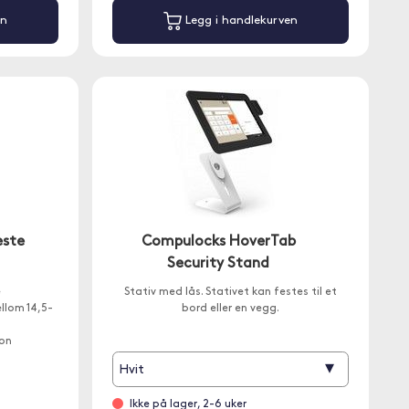
en
Legg i handlekurven
este
Compulocks HoverTab
Security Stand
e
Stativ med lås. Stativet kan festes til et
llom 14,5-
bord eller en vegg.
jon
▾
Hvit
Ikke på lager, 2-6 uker