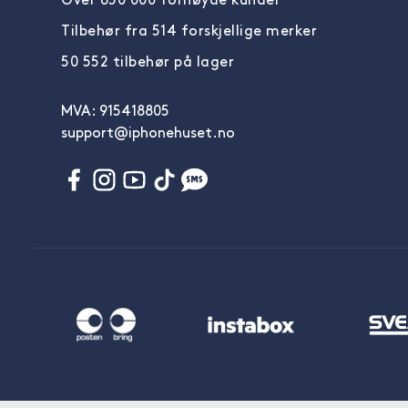
Over 650 000 fornøyde kunder
Tilbehør fra 514 forskjellige merker
50 552 tilbehør på lager
MVA: 915418805
support@iphonehuset.no