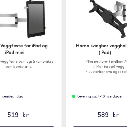
 Veggfeste for iPad og
Hama svingbar vegghol
iPad mini
(iPad)
t veggfeste som også kan brukes
✓For nettbrett mellom 7-
som bordstativ.
✓ Montert på vegg
✓ Justerbar arm og roter
r, sendes i dag
Levering ca. 4-10 hverdager
519 kr
589 kr