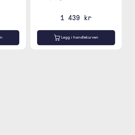
1 439 kr
en
Legg i handlekurven