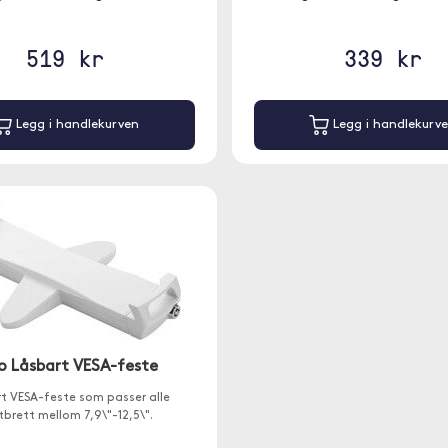
519 kr
339 kr
Legg i handlekurven
Legg i handlekurv
o Låsbart VESA-feste
t VESA-feste som passer alle
tbrett mellom 7,9\"-12,5\".