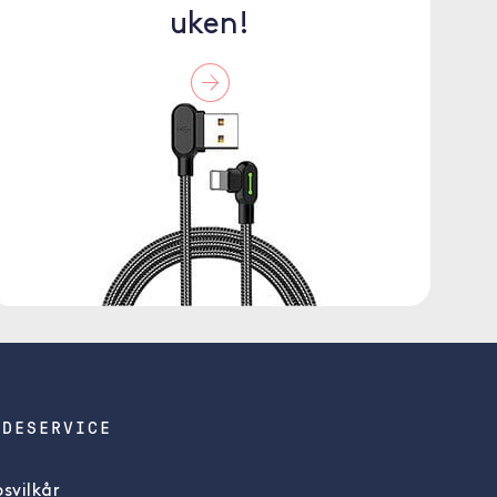
uken!
NDESERVICE
svilkår