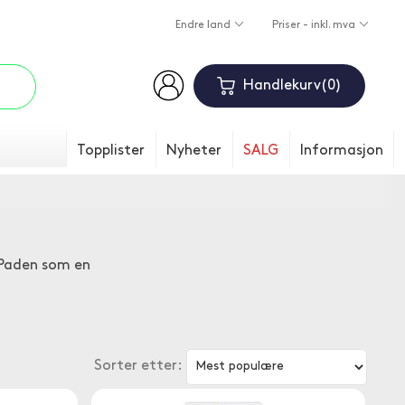
Endre land
Priser - inkl. mva
Handlekurv
0
Topplister
Nyheter
SALG
Informasjon
 iPaden som en
Sorter etter: