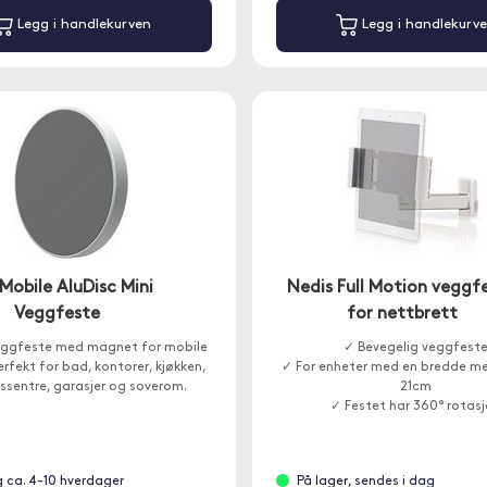
Legg i handlekurven
Legg i handlekurv
 Mobile AluDisc Mini
Nedis Full Motion veggf
Veggfeste
for nettbrett
eggfeste med magnet for mobile
✓ Bevegelig veggfest
erfekt for bad, kontorer, kjøkken,
✓ For enheter med en bredde me
ssentre, garasjer og soverom.
21cm
✓ Festet har 360° rotas
g ca. 4-10 hverdager
På lager, sendes i dag