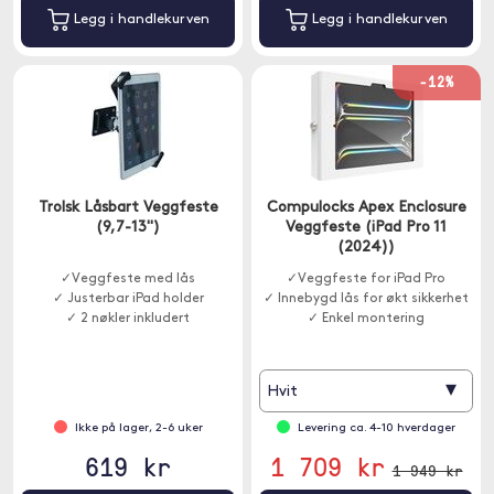
Legg i handlekurven
Legg i handlekurven
-12%
Trolsk Låsbart Veggfeste
Compulocks Apex Enclosure
(9,7-13")
Veggfeste (iPad Pro 11
(2024))
✓Veggfeste med lås
✓Veggfeste for iPad Pro
✓ Justerbar iPad holder
✓ Innebygd lås for økt sikkerhet
✓ 2 nøkler inkludert
✓ Enkel montering
▾
Hvit
Ikke på lager, 2-6 uker
Levering ca. 4-10 hverdager
619 kr
1 709 kr
1 949 kr