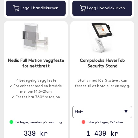
Legg i handlekurven
Legg i handlekurven
Nedis Full Motion veggfeste
Compulocks HoverTab
for nettbrett
Security Stand
✓ Bevegelig veggfeste
Stativ med lås. Stativet kan
✓ For enheter med en bredde
festes til et bord eller en vegg.
mellom 14,5-21cm
✓ Festet har 360° rotasjon
▾
Hvit
På lager, sendes på mandag
Ikke på lager, 2-6 uker
339 kr
1 439 kr