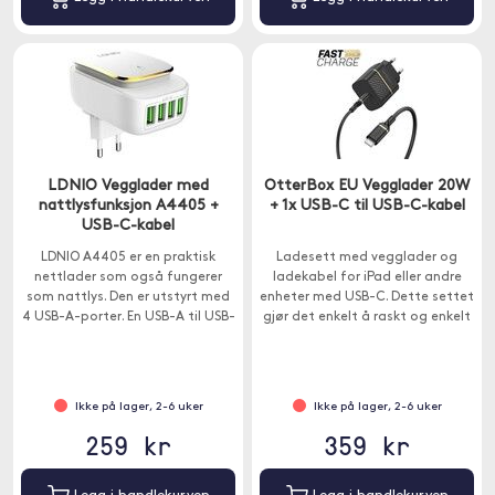
LDNIO Vegglader med
OtterBox EU Vegglader 20W
nattlysfunksjon A4405 +
+ 1x USB-C til USB-C-kabel
USB-C-kabel
LDNIO A4405 er en praktisk
Ladesett med vegglader og
nettlader som også fungerer
ladekabel for iPad eller andre
som nattlys. Den er utstyrt med
enheter med USB-C. Dette settet
4 USB-A-porter. En USB-A til USB-
gjør det enkelt å raskt og enkelt
C-kabel er inkludert.
lade USB-C-enhetene dine
hjemme eller på farten.
Ikke på lager, 2-6 uker
Ikke på lager, 2-6 uker
259 kr
359 kr