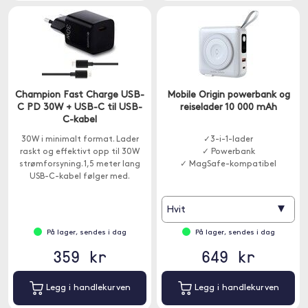
Champion Fast Charge USB-
Mobile Origin powerbank og
C PD 30W + USB-C til USB-
reiselader 10 000 mAh
C-kabel
30W i minimalt format. Lader
✓3-i-1-lader
raskt og effektivt opp til 30W
✓ Powerbank
strømforsyning. 1,5 meter lang
✓ MagSafe-kompatibel
USB-C-kabel følger med.
▾
Hvit
På lager, sendes i dag
På lager, sendes i dag
359 kr
649 kr
Legg i handlekurven
Legg i handlekurven