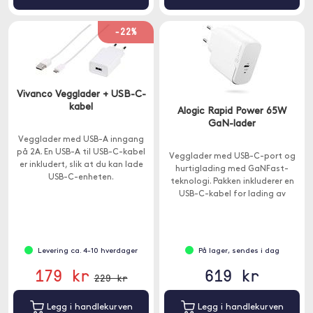
-22%
Vivanco Vegglader + USB-C-
kabel
Alogic Rapid Power 65W
GaN-lader
Vegglader med USB-A inngang
på 2A. En USB-A til USB-C-kabel
Vegglader med USB-C-port og
er inkludert, slik at du kan lade
hurtiglading med GaNFast-
USB-C-enheten.
teknologi. Pakken inkluderer en
USB-C-kabel for lading av
Macbook med USB-C eller iPad
Pro .
Levering ca. 4-10 hverdager
På lager, sendes i dag
179 kr
619 kr
229 kr
Legg i handlekurven
Legg i handlekurven