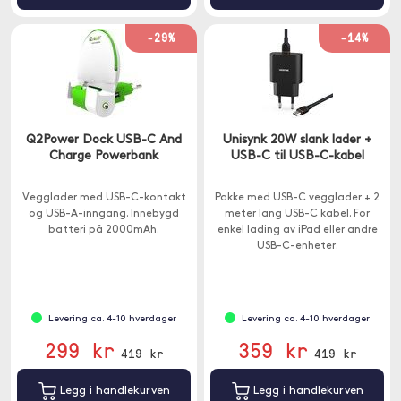
-29%
-14%
Q2Power Dock USB-C And
Unisynk 20W slank lader +
Charge Powerbank
USB-C til USB-C-kabel
Vegglader med USB-C-kontakt
Pakke med USB-C vegglader + 2
og USB-A-inngang. Innebygd
meter lang USB-C kabel. For
batteri på 2000mAh.
enkel lading av iPad eller andre
USB-C-enheter.
Levering ca. 4-10 hverdager
Levering ca. 4-10 hverdager
299 kr
359 kr
419 kr
419 kr
Legg i handlekurven
Legg i handlekurven