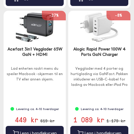
-27%
-8%
Acefast 3in1 Vegglader 65W
Alogic Rapid Power 100W 4
GaN + HDMI
Ports GaN Charger
Lad enheten raskt mens du
Vegglader med 4 porter og
speiler Macbook -skjermen til en
hurtiglading via GaNFast. Pakken
TV eller annen skjerm.
inkluderer en USB-C-kabel for
lading av Macbook eller iPad Pro
.
Levering ca. 4-10 hverdager
Levering ca. 4-10 hverdager
449 kr
1 089 kr
619 kr
1 179 kr
Legg i handlekurven
Legg i handlekurven