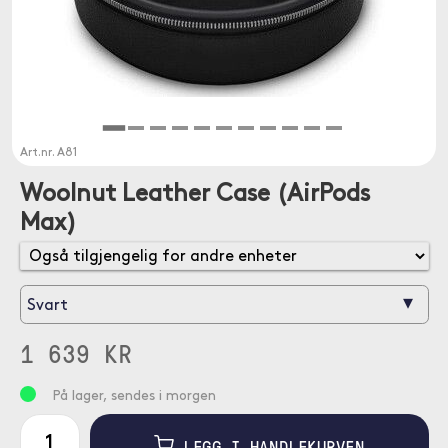
Art.nr.
A81
Woolnut Leather Case (AirPods
Max)
▾
Svart
1 639 KR
På lager, sendes i morgen
LEGG I HANDLEKURVEN