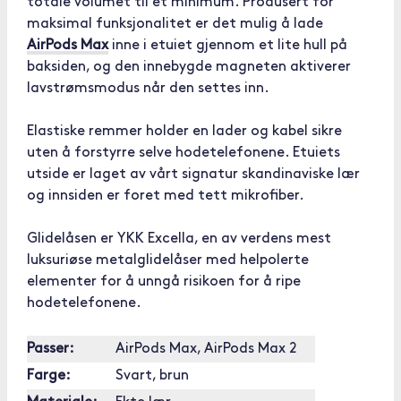
totale volumet til et minimum. Produsert for
maksimal funksjonalitet er det mulig å lade
AirPods Max
inne i etuiet gjennom et lite hull på
baksiden, og den innebygde magneten aktiverer
lavstrømsmodus når den settes inn.
Elastiske remmer holder en lader og kabel sikre
uten å forstyrre selve hodetelefonene. Etuiets
utside er laget av vårt signatur skandinaviske lær
og innsiden er foret med tett mikrofiber.
Glidelåsen er YKK Excella, en av verdens mest
luksuriøse metalglidelåser med helpolerte
elementer for å unngå risikoen for å ripe
hodetelefonene.
Passer:
AirPods Max, AirPods Max 2
Farge:
Svart, brun