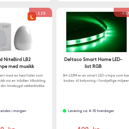
-12%
-65
d NiteBird LB2
Deltaco Smart Home LED-
mpe med musikk
list RGB
arert med en høyttaler som
SH-LS3M er en smart LED-stripe som ka
kk via en trådløs tilkobling
brukes til belysning i forskjellige miljøer
 din. Innebygd vekkerklokke.
 sendes i morgen
Levering ca. 4-10 hverdager