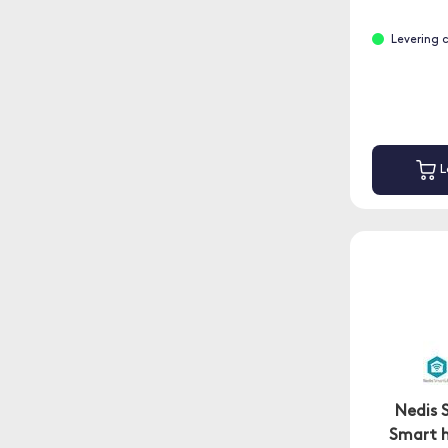
Levering 
L
Nedis 
Smart h