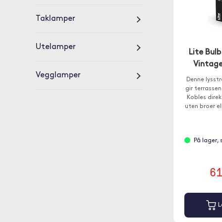
Taklamper
Utelamper
Lite Bu
Vintage
Vegglamper
Denne lysst
gir terrasse
Kobles direk
uten broer el
gjør det e
m
På lager,
6
L