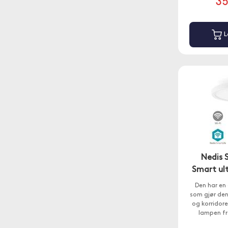
3
L
Nedis 
Smart ul
Den har en 
som gjør den
og korridore
lampen fr