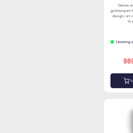
Denne av
gulvlampen h
design i et 
til
Levering 
98
L