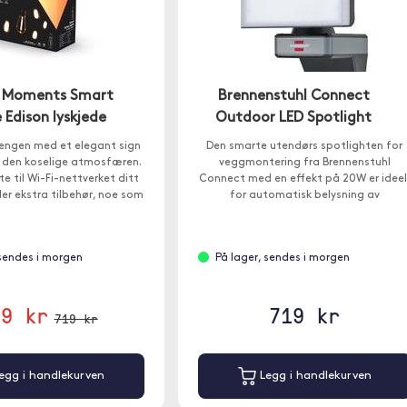
lb Moments Smart
Brennenstuhl Connect
 Edison lyskjede
Outdoor LED Spotlight
rengen med et elegant sign
Den smarte utendørs spotlighten for
n den koselige atmosfæren.
veggmontering fra Brennenstuhl
te til Wi-Fi-nettverket ditt
Connect med en effekt på 20W er ideel
ler ekstra tilbehør, noe som
for automatisk belysning av
nkelt å installere sammen
inngangspartier, innkjørsler eller
ed Lite-appen.
carporter og for å forhindre innbrudd
og tyveri.
 sendes i morgen
På lager, sendes i morgen
19 kr
719 kr
719 kr
egg i handlekurven
Legg i handlekurven