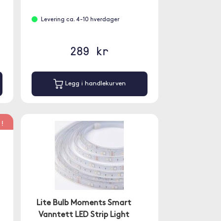
med Google Home eller Amazon Alexa.
Levering ca. 4-10 hverdager
289 kr
Legg i handlekurven
G!
Lite Bulb Moments Smart
Vanntett LED Strip Light