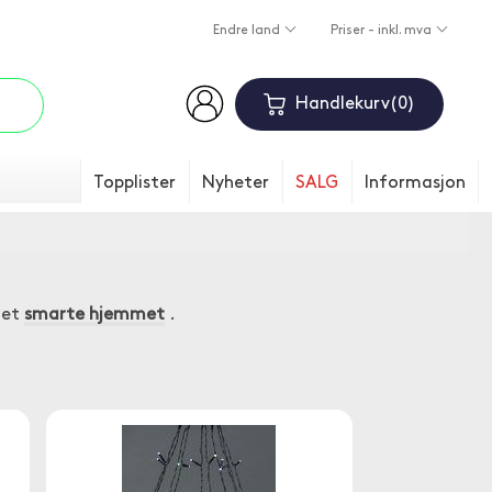
Endre land
Priser - inkl. mva
Handlekurv
0
Topplister
Nyheter
SALG
Informasjon
det
smarte hjemmet
.