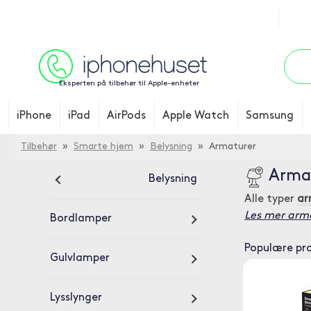
Eksperten på tilbehør til Apple-enheter
iPhone
iPad
AirPods
Apple Watch
Samsung
Tilbehør
»
Smarte hjem
»
Belysning
» Armaturer
Arma
Belysning
Alle typer
ar
Les mer arm
Bordlamper
Populære pr
Gulvlamper
Lysslynger