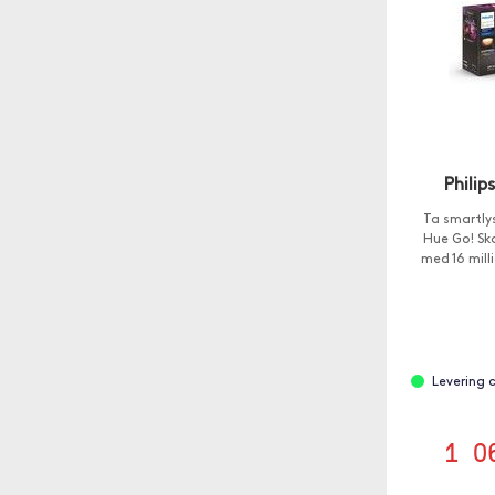
Philip
Ta smartl
Hue Go! Sk
med 16 mill
Levering 
1 0