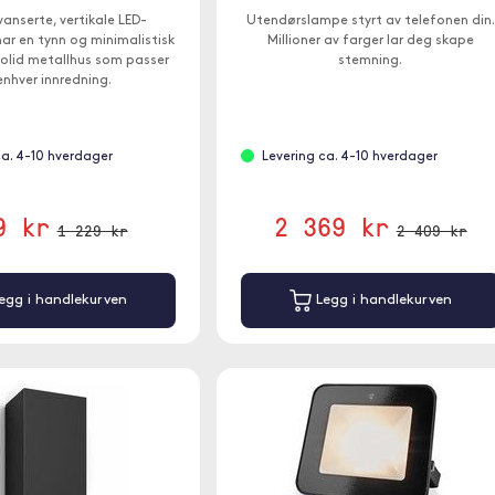
anserte, vertikale LED-
Utendørslampe styrt av telefonen din.
ar en tynn og minimalistisk
Millioner av farger lar deg skape
solid metallhus som passer
stemning.
 enhver innredning.
ca. 4-10 hverdager
Levering ca. 4-10 hverdager
9 kr
2 369 kr
1 229 kr
2 409 kr
egg i handlekurven
Legg i handlekurven