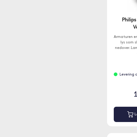
Philip
V
Armaturen er
lys som 
nedover. L
Levering 
L