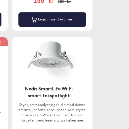
159 kr
209 kr
Legg i handlekurven
%
Nedis SmartLife Wi-Fi
smart takspotlight
Styr hjemmebelysningen din med denne
smarte, innfelte spotlighten som styres
.
trådløst via Wi-Fi. Du kan kontrollere
fargetemperaturen og lysstyrken med
,
Nedis SmartLife-appen. Kompatibel