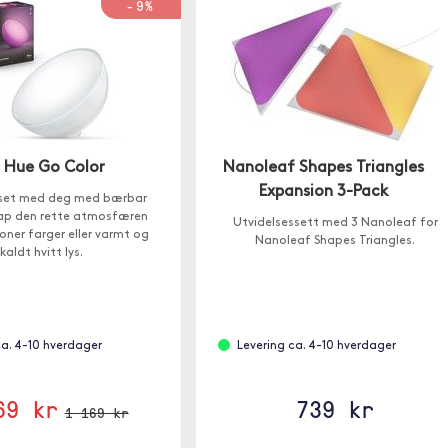
-9%
s Hue Go Color
Nanoleaf Shapes Triangles
Expansion 3-Pack
yset med deg med bærbar
ap den rette atmosfæren
Utvidelsessett med 3 Nanoleaf for
ioner farger eller varmt og
Nanoleaf Shapes Triangles.
kaldt hvitt lys.
ca. 4-10 hverdager
Levering ca. 4-10 hverdager
69 kr
739 kr
1 169 kr