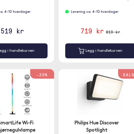
lysstripe i hvilken som helst farge.
ca. 4-10 hverdager
Levering ca. 4-10 hverdager
519 kr
719 kr
819 kr
egg i handlekurven
Legg i handlekurven
-20%
SAL
SmartLife Wi-Fi
Philips Hue Discover
jørnegulvlampe
Spotlight