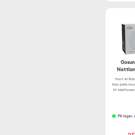
Gosun
Nattla
trust er kl
kan pela musi
til telefonen
På lager,