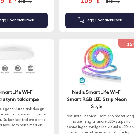
59 kr
109 kr
409 kr
309 kr
egg i handlekurven
Legg i handlekurven
-12
SmartLife Wi-Fi
Nedis SmartLife Wi-Fi
tratynn taklampe
Smart RGB LED Strip Neon
Style
elegant ultraslank design
 ideell for soverom, ganger
Lyssløyfe i neonstil som er 5 meter lang
r. Du kan kontrollere denne
I motsetning til andre LED-strips har
a hvor som helst med en
denne ingen synlige individuelle LED-er
smarttelefon.
men i stedet vises en kontinuerlig