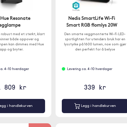
s Hue Resonate
Nedis SmartLife Wi-Fi
egglampe
Smart RGB flomlys 20W
 robust med et sterkt, klart
Den smarte veggmonterte Wi-Fi LED-
skinner både oppover og
spotlighten for utendørs bruk har en
ampen kan dimmes med Hue
lysstyrke på 1600 lumen, noe som gjør
app og bryter.
den perfekt for å belyse
inngangspartiet, oppkjørselen eller
carporten.
ca. 4-10 hverdager
Levering ca. 4-10 hverdager
1 809 kr
339 kr
egg i handlekurven
Legg i handlekurven