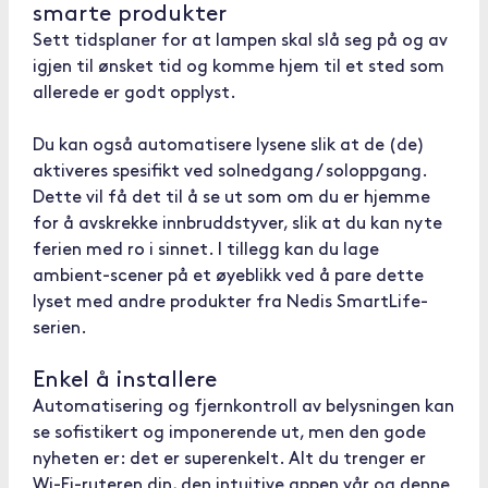
smarte produkter
Sett tidsplaner for at lampen skal slå seg på og av
igjen til ønsket tid og komme hjem til et sted som
allerede er godt opplyst.
Du kan også automatisere lysene slik at de (de)
aktiveres spesifikt ved solnedgang / soloppgang.
Dette vil få det til å se ut som om du er hjemme
for å avskrekke innbruddstyver, slik at du kan nyte
ferien med ro i sinnet. I tillegg kan du lage
ambient-scener på et øyeblikk ved å pare dette
lyset med andre produkter fra Nedis SmartLife-
serien.
Enkel å installere
Automatisering og fjernkontroll av belysningen kan
se sofistikert og imponerende ut, men den gode
nyheten er: det er superenkelt. Alt du trenger er
Wi-Fi-ruteren din, den intuitive appen vår og denne