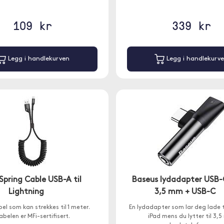
109 kr
339 kr
Legg i handlekurven
Legg i handlekurv
Spring Cable USB-A til
Baseus lydadapter USB-C
Lightning
3,5 mm + USB-C
bel som kan strekkes til 1 meter.
En lydadapter som lar deg lade 
abelen er MFi-sertifisert.
iPad mens du lytter til 3,