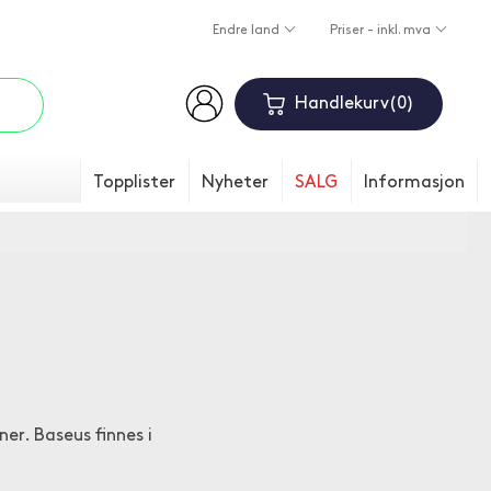
Endre land
Priser - inkl. mva
Handlekurv
0
Topplister
Nyheter
SALG
Informasjon
er. Baseus finnes i