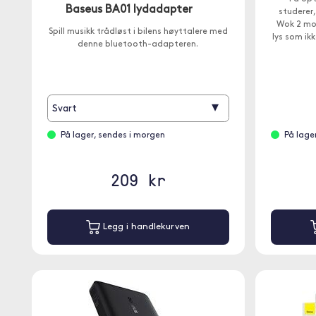
Baseus BA01 lydadapter
studerer, 
Wok 2 mo
Spill musikk trådløst i bilens høyttalere med
lys som ikk
denne bluetooth-adapteren.
▾
Svart
På lager, sendes i morgen
På lage
209 kr
Legg i handlekurven