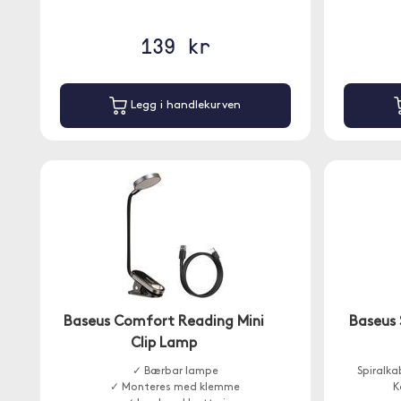
139 kr
Legg i handlekurven
Baseus Comfort Reading Mini
Baseus 
Clip Lamp
✓ Bærbar lampe
Spiralka
✓ Monteres med klemme
K