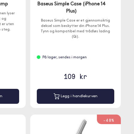
Lamp
Baseus Simple Case (iPhone 14
Plus)
men lyser
t og
Baseus Simple Case er et gjennomsiktig
 er uten
deksel som beskytter din iPhone 14 Plus.
e steg.
Tynn og kompatibel med trådløs lading
(Qi).
På lager, sendes i morgen
109 kr
en
Legg i handlekurven
-48%