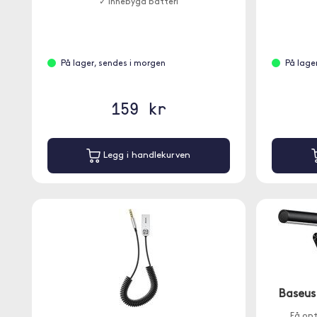
✓ Innebygd batteri
På lager, sendes i morgen
På lage
159 kr
Legg i handlekurven
Baseus
Få opt