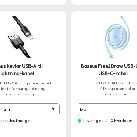
us Kevlar USB-A til
Baseus Free2Draw USB-C
Lightning-kabel
USB-C-kabel
tet USB-A til Lightning-kabel
✓ USB-C til USB-C-kab
tøtte for hurtiglading og
✓ Design uten floker
dataoverføring
✓ 1 meter lang
▾
rt 2 m
Blå
r, sendes i morgen
Levering ca. 4-10 hverdager