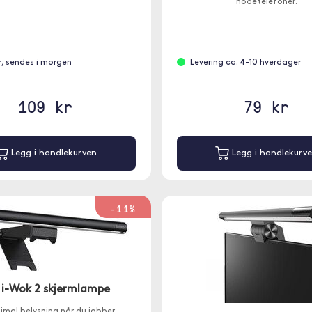
hodetelefoner.
r, sendes i morgen
Levering ca. 4-10 hverdager
109 kr
79 kr
Legg i handlekurven
Legg i handlekurv
-11%
 i-Wok 2 skjermlampe
imal belysning når du jobber,