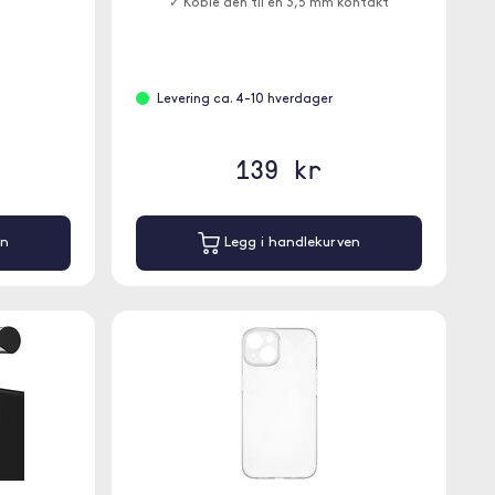
✓ Koble den til en 3,5 mm kontakt
Levering ca. 4-10 hverdager
139 kr
en
Legg i handlekurven