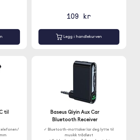
109 kr
en
Legg i handlekurven
 til
Baseus Qiyin Aux Car
Bluetooth Receiver
telefonen/
✓ Bluetooth-mottaker lar deg lytte til
5 mm
musikk trådløst