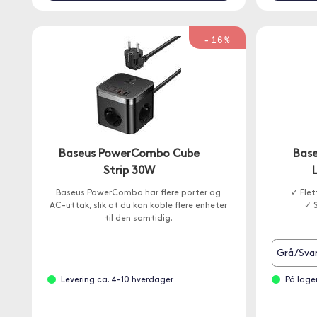
-16%
Baseus PowerCombo Cube
Base
Strip 30W
Baseus PowerCombo har flere porter og
✓ Flet
AC-uttak, slik at du kan koble flere enheter
✓ S
til den samtidig.
Grå/Sva
Levering ca. 4-10 hverdager
På lage