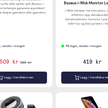
Baseus i-Wok Monitor 
surfer eller spiller spill. Baseus i-
nitorlampe genererer øyesikkert
i-Wok-lampen tar liten plass, 
e skaper gjenskinn eller gjenskinn.
effektivt opp skriveborde
datamaskinens tastatur. Lyset
blått lys og kan justeres i tr
r, sendes i morgen
På lager, sendes i morgen
509 kr
419 kr
569 kr
Legg i handlekurven
Legg i handlekurv