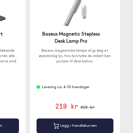
tt
Baseus Magnetic Stepless
Desk Lamp Pro
vklebende
Baseus magnetiske lampe vil gi deg et
sten alle
øyevennlig lys, hvis lysstyrke du enkelt kan
fleste små
justere til dine behov.
Levering ca. 4-10 hverdager
219 kr
419 kr
en
Legg i handlekurven