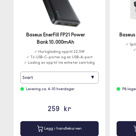
Baseus EnerFill FP21 Power
Baseus
Bank 10.000mAh
✓ Spil
✓
✓ Hurtiglading opptil 22,5W
✓ To USB-C-porter og en USB-A-port
✓ Lading av opptil tre enheter samtidig
▾
Svart
Levering ca. 4-10 hverdager
På lage
259 kr
Legg i handlekurven