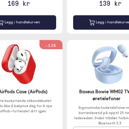
169 kr
139 kr
Legg i handlekurven
Legg i handlekurv
-13%
AirPods Case (AirPods)
Baseus Bowie WM02 T
øretelefoner
te beskyttende silikondekselet
du ikke å bekymre deg for å ripe
Ergonomiske hodetelefoner m
irPods-futteralet ditt igjen.
batterilevetid på opptil 25 t
ladevesken. Stabil trådløs forbi
Bluetooth 5.3.