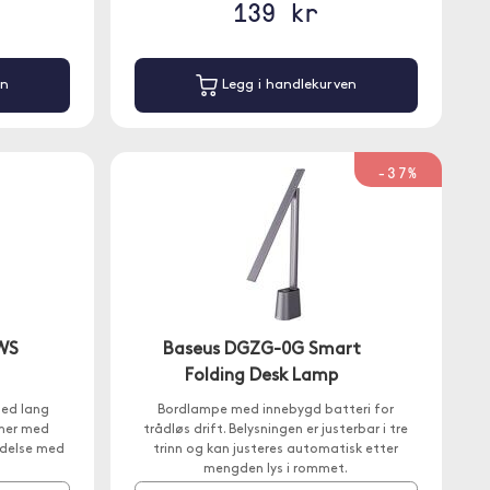
139 kr
en
Legg i handlekurven
-37%
WS
Baseus DGZG-0G Smart
Folding Desk Lamp
ed lang
Bordlampe med innebygd batteri for
imer med
trådløs drift. Belysningen er justerbar i tre
ndelse med
trinn og kan justeres automatisk etter
mengden lys i rommet.