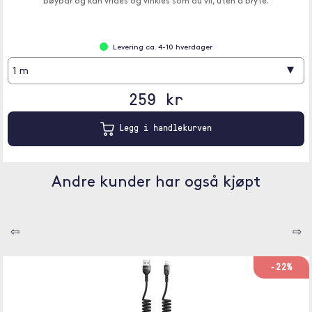
bøybar og kan vrides og vinkles som du vil, uten å bryte.
Levering ca. 4-10 hverdager
▾
1 m
259 kr
Legg i handlekurven
Andre kunder har også kjøpt
⇦
⇨
-22%