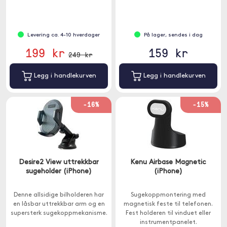
enhver bilradio.
Levering ca. 4-10 hverdager
På lager, sendes i dag
199 kr
159 kr
249 kr
Legg i handlekurven
Legg i handlekurven
-16%
-15%
Desire2 View uttrekkbar
Kenu Airbase Magnetic
sugeholder (iPhone)
(iPhone)
Denne allsidige bilholderen har
Sugekoppmontering med
en låsbar uttrekkbar arm og en
magnetisk feste til telefonen.
supersterk sugekoppmekanisme.
Fest holderen til vinduet eller
instrumentpanelet.