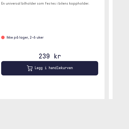
En universal bilholder som festes i bilens koppholder.
En fleks
der det 
Ikke på lager, 2-6 uker
På l
239 kr
Legg i handlekurven