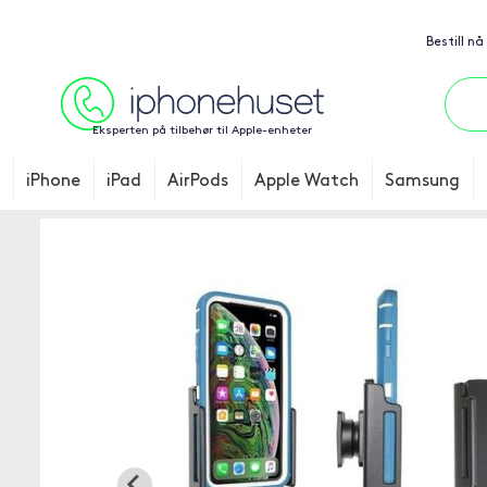
Bestill nå
Eksperten på tilbehør til Apple-enheter
iPhone
iPad
AirPods
Apple Watch
Samsung