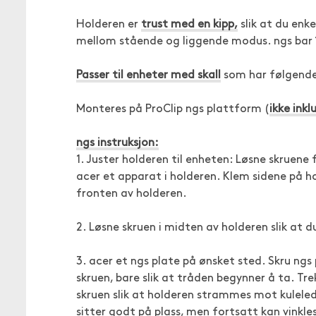
Holderen er
trust med en kipp,
slik at du enke
mellom stående og liggende modus. ngs bar 1
Passer til enheter med skall
som har følgende
Monteres på ProClip ngs plattform (
ikke inkl
ngs instruksjon:
1. Juster holderen til enheten: Løsne skruene 
acer et apparat i holderen. Klem sidene på ho
fronten av holderen.
2. Løsne skruen i midten av holderen slik at d
3. acer et ngs plate på ønsket sted. Skru ng
skruen, bare slik at tråden begynner å ta. Tr
skruen slik at holderen strammes mot kuleledd
sitter godt på plass, men fortsatt kan vinkle