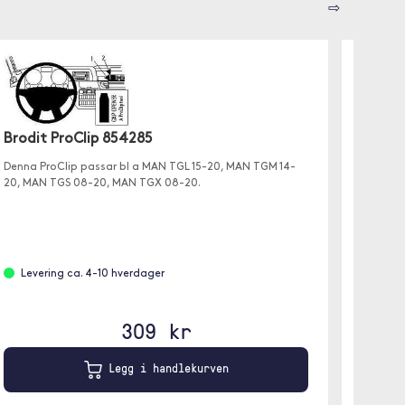
⇨
Brodit ProClip 854285
Brodit
Denna ProClip passar bl a MAN TGL 15-20, MAN TGM 14-
Denna P
20, MAN TGS 08-20, MAN TGX 08-20.
208 12-1
Levering ca. 4-10 hverdager
Leve
309 kr
Legg i handlekurven