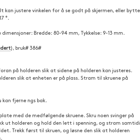
lt kan justere vinkelen for å se godt på skjermen, eller bytte
7 °.
 dimensjoner: Bredde: 80-94 mm, Tykkelse: 9-13 mm.
udert
), bruk# 386#
foran på holderen slik at sidene på holderen kan justeres.
lderen slik at enheten er på plass. Stram til skruene på
u kan fjerne ngs bak.
s plate med de medfølgende skruene. Skru noen svinger på
ekk ut holderen og hold den lett i spenning, og stram samtid
et. Trekk først til skruen, og løsne den slik at holderen
s.