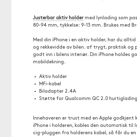
Justerbar aktiv holder
med lynlading som pass
80-94 mm, tykkelse: 9-13 mm. Brukes med Bro
Med din iPhone i en aktiv holder, har du alltid 
og rekkevidde av bilen. af trygt, praktisk og
godt inn i bilens interiør. Din iPhone holdes g
mobildekning.
Aktiv holder
MFi-kabel
Biladapter 2.4A
Støtte for Qualcomm QC 2.0 hurtigladin
Innehaveren er trust med en Apple godkjent 
iPhone i holderen, kobles den automatisk til l
cig-pluggen fra holderens kabel, så får du en 