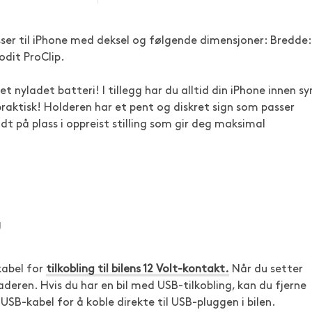
er til iPhone med deksel og følgende dimensjoner: Bredde:
dit ProClip.
et nyladet batteri! I tillegg har du alltid din iPhone innen sy
 praktisk! Holderen har et pent og diskret sign som passer
odt på plass i oppreist stilling som gir deg maksimal
g
kabel for
tilkobling til bilens 12 Volt-kontakt.
Når du setter
aderen. Hvis du har en bil med USB-tilkobling, kan du fjerne
USB-kabel for å koble direkte til USB-pluggen i bilen.