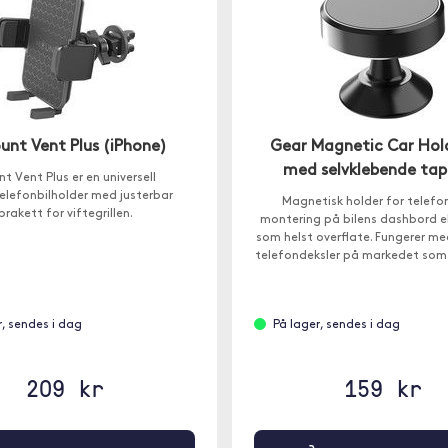
unt Vent Plus (iPhone)
Gear Magnetic Car Hol
med selvklebende ta
t Vent Plus er en universell
elefonbilholder med justerbar
Magnetisk holder for telefon
brakett for viftegrillen.
montering på bilens dashbord ell
som helst overflate. Fungerer me
telefondeksler på markedet som
inni dekselet.
r, sendes i dag
På lager, sendes i dag
209 kr
159 kr