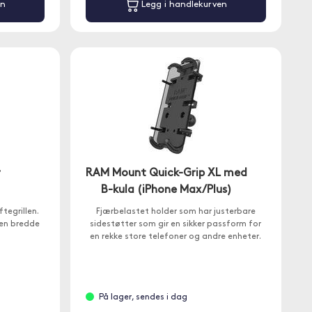
en
Legg i handlekurven
r
RAM Mount Quick-Grip XL med
B-kula (iPhone Max/Plus)
ftegrillen.
Fjærbelastet holder som har justerbare
 en bredde
sidestøtter som gir en sikker passform for
en rekke store telefoner og andre enheter.
På lager, sendes i dag