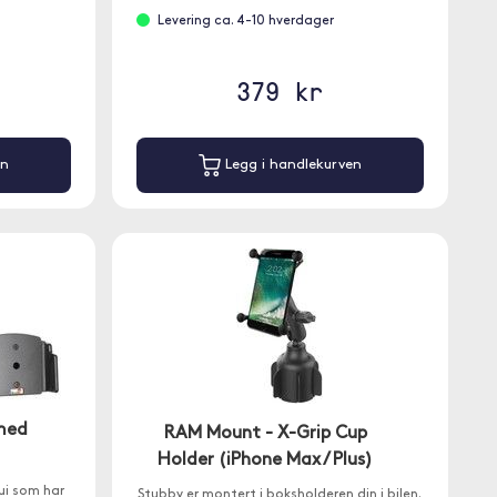
Levering ca. 4-10 hverdager
379 kr
en
Legg i handlekurven
 med
RAM Mount - X-Grip Cup
Holder (iPhone Max / Plus)
ui som har
Stubby er montert i boksholderen din i bilen.