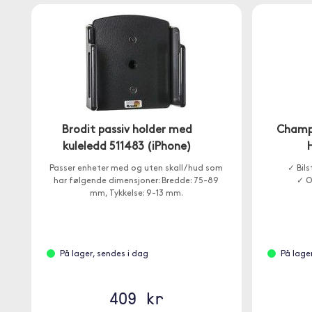
Brodit passiv holder med
Champi
kuleledd 511483 (iPhone)
Passer enheter med og uten skall / hud som
✓ Bil
har følgende dimensjoner: Bredde: 75-89
✓ O
mm, Tykkelse: 9-13 mm.
På lager, sendes i dag
På lage
409 kr