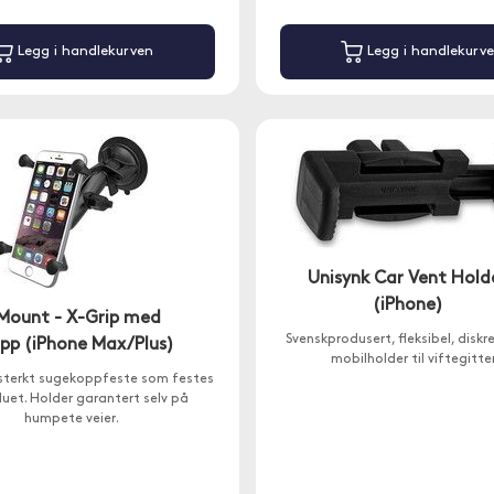
Legg i handlekurven
Legg i handlekurv
Unisynk Car Vent Hold
(iPhone)
Mount - X-Grip med
Svenskprodusert, fleksibel, diskr
pp (iPhone Max/Plus)
mobilholder til viftegitte
sterkt sugekoppfeste som festes
duet. Holder garantert selv på
humpete veier.