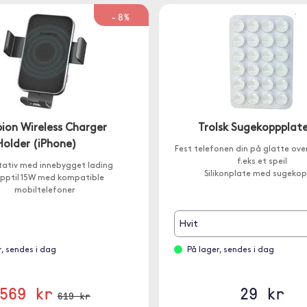
-8%
on Wireless Charger
Trolsk Sugekoppplat
Holder (iPhone)
Fest telefonen din på glatte ove
f.eks et speil
stativ med innebygget lading
Silikonplate med sugeko
pptil 15W med kompatible
mobiltelefoner
Hvit
r, sendes i dag
På lager, sendes i dag
569 kr
29 kr
619 kr