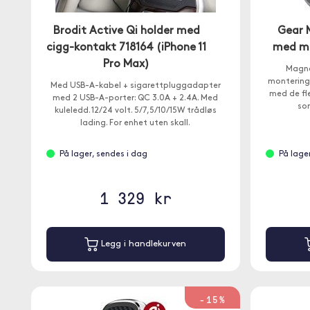
Brodit Active Qi holder med
Gear 
cigg-kontakt 718164 (iPhone 11
med mo
Pro Max)
Magne
montering i
Med USB-A-kabel + sigarettpluggadapter
med de fl
med 2 USB-A-porter: QC 3.0A + 2.4A. Med
som
kuleledd. 12/24 volt. 5/7,5/10/15W trådløs
lading. For enhet uten skall.
Aktiv
På lager, sendes i dag
På lage
1 329 kr
Legg i handlekurven
-15%