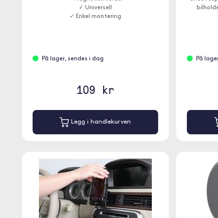
✓ Universell
bilholde
✓ Enkel montering
På lager, sendes i dag
På lage
109 kr
Legg i handlekurven