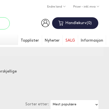
Endre land
Priser - inkl. mva
Handlekurv
0
Topplister
Nyheter
SALG
Informasjon
rskjellige
Sorter etter: