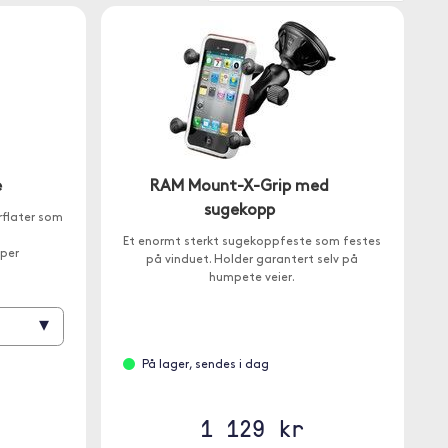
e
RAM Mount-X-Grip med
sugekopp
rflater som
Et enormt sterkt sugekoppfeste som festes
pper
på vinduet. Holder garantert selv på
humpete veier.
▾
På lager, sendes i dag
1 129 kr