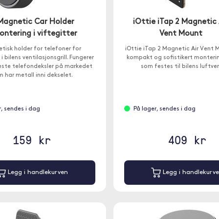
Magnetic Car Holder
iOttie iTap 2 Magnetic 
ntering i viftegitter
Vent Mount
tisk holder for telefoner for
iOttie iTap 2 Magnetic Air Vent 
 bilens ventilasjonsgrill. Fungerer
kompakt og sofistikert monteri
este telefondeksler på markedet
som festes til bilens luftven
 har metall inni dekselet.
r, sendes i dag
På lager, sendes i dag
159 kr
409 kr
Legg i handlekurven
Legg i handlekurv