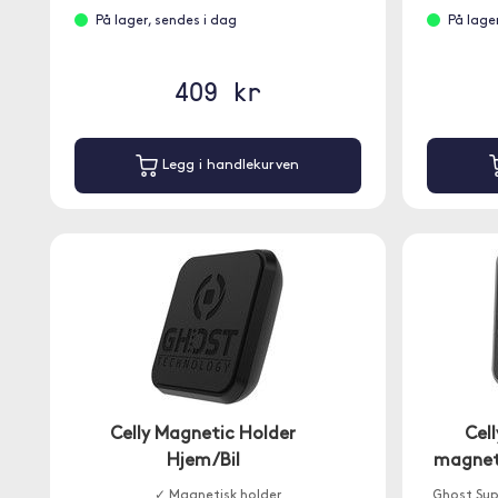
På lager, sendes i dag
På lage
409 kr
Legg i handlekurven
Celly Magnetic Holder
Cell
Hjem/Bil
magneti
✓ Magnetisk holder
Ghost Supe