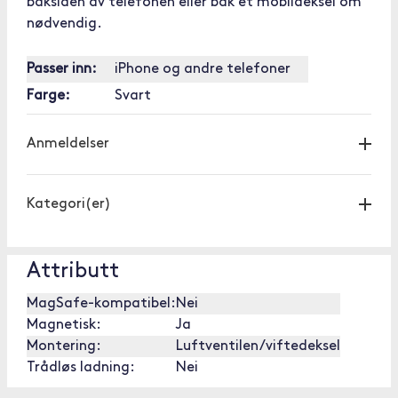
baksiden av telefonen eller bak et mobildeksel om
nødvendig.
Passer inn:
iPhone og andre telefoner
Farge:
Svart
Anmeldelser
Kategori(er)
Attributt
MagSafe-kompatibel:
Nei
Magnetisk:
Ja
Montering:
Luftventilen/viftedeksel
Trådløs ladning:
Nei