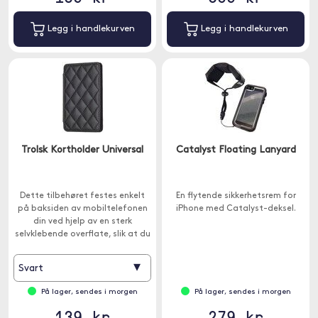
Legg i handlekurven
Legg i handlekurven
Trolsk Kortholder Universal
Catalyst Floating Lanyard
Dette tilbehøret festes enkelt
En flytende sikkerhetsrem for
på baksiden av mobiltelefonen
iPhone med Catalyst-deksel.
din ved hjelp av en sterk
selvklebende overflate, slik at du
alltid har kortene dine for
hånden.
▾
Svart
På lager, sendes i morgen
På lager, sendes i morgen
139 kr
279 kr