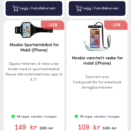
Legg i handlekurven
Legg i handlekurven
-21%
-22%
Moobio Sportarmbånd for
Mobil (iPhone)
Moobio vanntett veske for
mobil (iPhone)
Opplev friheten i å trene uten
hinder med et sportsarmbånd.
Passer alle mobiltelefoner opp til
Vanntett etui
6,7".
Funksjonell lås for enkel bruk
Avtagbar halsrem
På lager, sendes i morgen
På lager, sendes i morgen
149 kr
109 kr
189 kr
139 kr