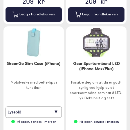
209 kr
209 kr
Legg i handlekurven
Legg i handlekurven
GreenGo Slim Case (iPhone)
Gear Sportarmband LED
(iPhone Max/Plus)
Mobilveske med belteklips i
Forsikre deg om at du er godt
kunstlær.
synlig ved hjelp av et
sportsarmbånd som har 8 LED-
lys. Fleksibelt og tett
sportsarmbånd laget av
neopren og PVC med 8 LED-
▾
Lyseblå
lamper som kan settes på i tre
forskjellige hastigheter.
På lager, sendes i morgen
På lager, sendes i morgen