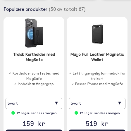
Populære produkter
(30 av totalt 87)
Trolsk Kortholder med
Mujjo Full Leather Magnetic
MagSafe
Wallet
✓ Kortholder som festes med
✓ Lett tilgjengelig lommebok for
MagSafe
tre kort
✓ Innbakbar fingergrep
✓ Passer iPhone med MagSafe
▾
▾
Svart
Svart
På lager, sendes i morgen
På lager, sendes i morgen
159 kr
519 kr