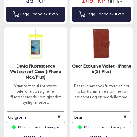
39 kr
149 kr
189 kr
Legg i handlekurven
Legg i handlekurven
Devia Fluorescence
Gear Exclusive Wallet (iPhone
Waterproof Case (iPhone
6(S) Plus)
Max/Plus)
Vanntett etui for større
Dette lommebokfutteralet har
telefoner, designet er
to kortlommer, en lomme for
fluorescerende som gjør det
førerkort og en seddellomme.
synlig i mørket.
▾
▾
Gulgrønn
Brun
På lager, sendes i morgen
På lager, sendes i morgen