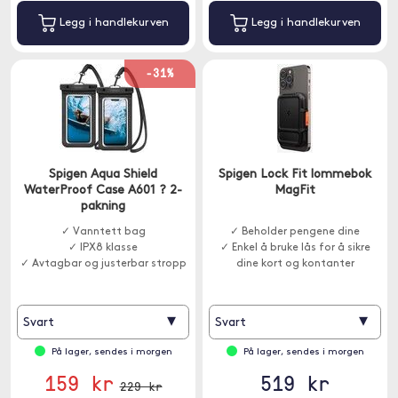
Legg i handlekurven
Legg i handlekurven
-31%
Spigen Aqua Shield
Spigen Lock Fit lommebok
WaterProof Case A601 ? 2-
MagFit
pakning
✓ Vanntett bag
✓ Beholder pengene dine
✓ IPX8 klasse
✓ Enkel å bruke lås for å sikre
✓ Avtagbar og justerbar stropp
dine kort og kontanter
▾
▾
Svart
Svart
På lager, sendes i morgen
På lager, sendes i morgen
159 kr
519 kr
229 kr