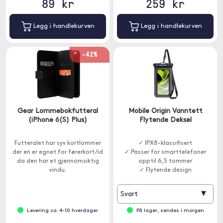
89 kr
259 kr
Legg i handlekurven
Legg i handlekurven
-42%
Gear Lommebokfutteral
Mobile Origin Vanntett
(iPhone 6(S) Plus)
Flytende Deksel
Futteralet har syv kortlommer
✓ IPX8-klassifisert
der en er egnet for førerkort/id
✓ Passer for smarttelefoner
da den har et gjennomsiktig
opptil 6,5 tommer
vindu.
✓ Flytende design
▾
Svart
Levering ca. 4-10 hverdager
På lager, sendes i morgen