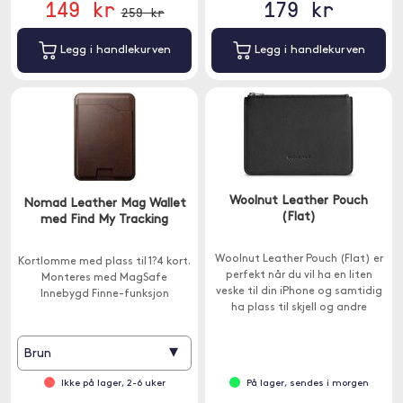
149 kr
179 kr
259 kr
Legg i handlekurven
Legg i handlekurven
Woolnut Leather Pouch
Nomad Leather Mag Wallet
(Flat)
med Find My Tracking
Woolnut Leather Pouch (Flat) er
Kortlomme med plass til 1?4 kort.
perfekt når du vil ha en liten
Monteres med MagSafe
veske til din iPhone og samtidig
Innebygd Finne-funksjon
ha plass til skjell og andre
småting.
▾
Brun
Ikke på lager, 2-6 uker
På lager, sendes i morgen