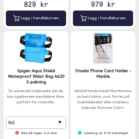
829 kr
979 kr
Legg i handlekurven
Legg i handlekurven
Spigen Aqua Shield
Onsala Phone Card Holder -
Waterproof Waist Bag A620
Marble
2-pakning
En universell midjeveske der du
Selvheftende kredittkortlomme
kan oppbevare eiendelene dine,
av kunstskinn, som festes på
perfekt for stranden.
mobildekselet eller mobilens
bakside. Rommer 2 kort.
▾
Blå
Ikke på lager, 2-6 uker
Levering ca. 4-10 hverdager